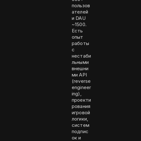
пользов
ателей
и DAU
~1500.
Есть
опыт
работы
с
нестаби
льными
внешни
ми API
(reverse
engineer
ing),
проекти
рования
игровой
логики,
систем
подпис
ок и