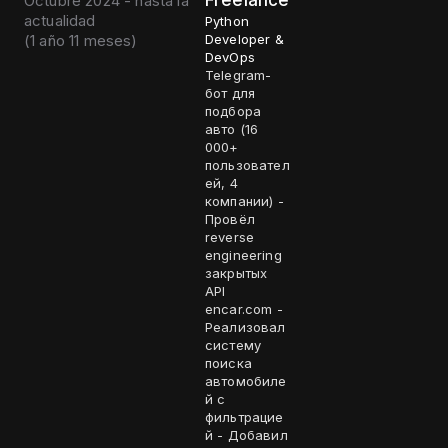
Freelance
Octubre 2024 - hasta la
actualidad
Python
(
1 año 11 meses
)
Developer &
DevOps
Telegram-
бот для
подбора
авто (16
000+
пользовател
ей, 4
компании) -
Провёл
reverse
engineering
закрытых
API
encar.com -
Реализовал
систему
поиска
автомобиле
й с
фильтрацие
й - Добавил