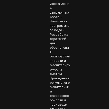
Исправлени
е
выявленных
багов -
Написание
программно
го кода -
Разработка
стратегий
для
обеспечени
я
отказоустой
чивости и
масштабиру
емости
систем -
Проведение
регулярного
мониторинг
а
работоспос
обности и
производит
ельности