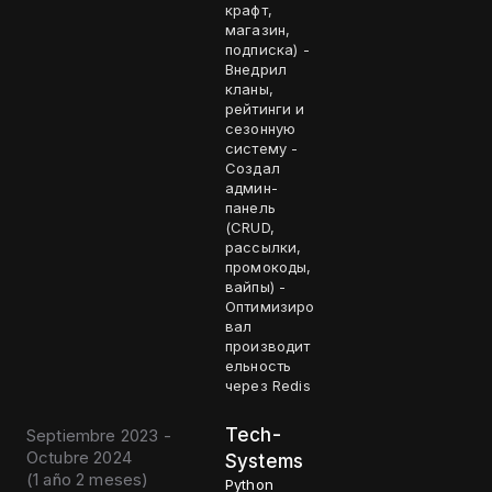
крафт,
магазин,
подписка) -
Внедрил
кланы,
рейтинги и
сезонную
систему -
Создал
админ-
панель
(CRUD,
рассылки,
промокоды,
вайпы) -
Оптимизиро
вал
производит
ельность
через Redis
Tech-
Septiembre 2023 -
Octubre 2024
Systems
(
1 año 2 meses
)
Python