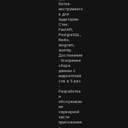
ботов-
инструменто
в для
аудитории.
Стек:
FastAPI,
PostgreSQL,
Redis,
aiogram,
aiohttp.
Достижение
: Ускорение
сбора
данных с
маркетплей
сов в 5 раз.
-
Разработка
и
обслуживан
ие
серверной
части
приложения
-