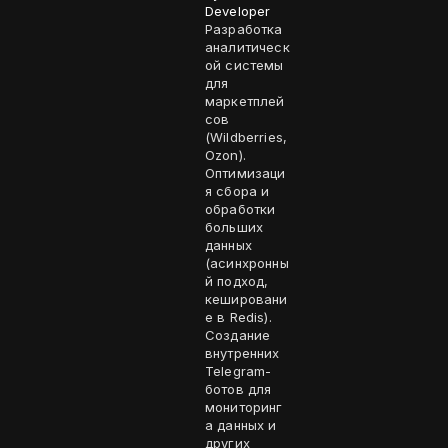
Developer
Разработка
аналитическ
ой системы
для
маркетплей
сов
(Wildberries,
Ozon).
Оптимизаци
я сбора и
обработки
больших
данных
(асинхронны
й подход,
кешировани
е в Redis).
Создание
внутренних
Telegram-
ботов для
мониторинг
а данных и
других