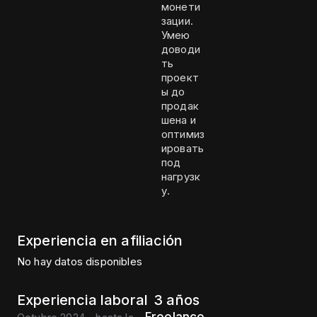
монети
зации.
Умею
доводи
ть
проект
ы до
продак
шена и
оптимиз
ировать
под
нагрузк
у.
Experiencia en afiliación
No hay datos disponibles
Experiencia laboral
3 años