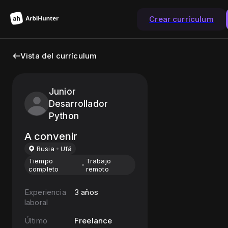
Crear currículum
Vista del currículum
Junior
Desarrollador
Python
A convenir
Rusia
Ufá
Tiempo
Trabajo
completo
remoto
Experiencia
3 años
laboral
Último
Freelance