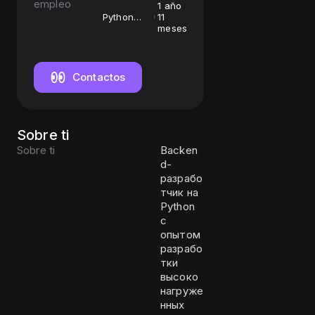
empleo
1 año
Python
11
Developer
meses
& DevOps
Contactos
Sobre ti
Sobre ti
Backen
d-
разрабо
тчик на
Python
с
опытом
разрабо
тки
высоко
нагруже
нных