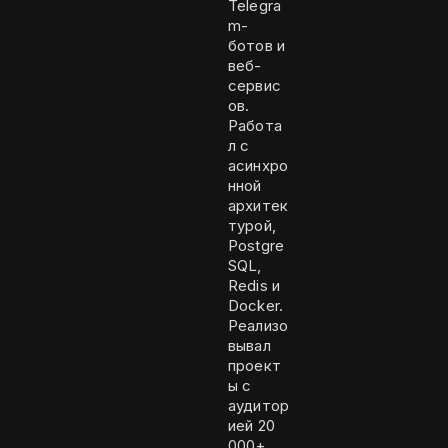
Telegra
m-
ботов и
веб-
сервис
ов.
Работа
л с
асинхро
нной
архитек
турой,
Postgre
SQL,
Redis и
Docker.
Реализо
вывал
проект
ы с
аудитор
ией 20
000+