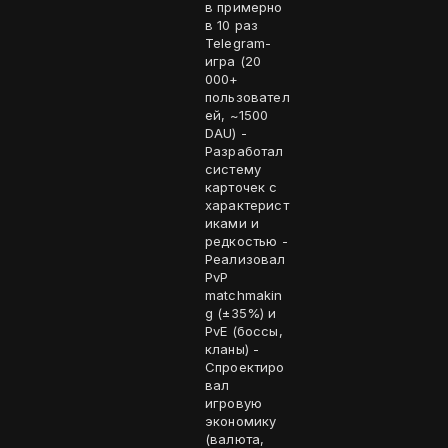
в примерно
в 10 раз
Telegram-
игра (20
000+
пользовател
ей, ~1500
DAU) -
Разработал
систему
карточек с
характерист
иками и
редкостью -
Реализовал
PvP
matchmakin
g (±35%) и
PvE (боссы,
кланы) -
Спроектиро
вал
игровую
экономику
(валюта,