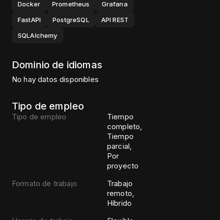
Docker
Prometheus
Grafana
FastAPI
PostgreSQL
API REST
SQLAlchemy
Dominio de idiomas
No hay datos disponibles
Tipo de empleo
Tipo de empleo
Tiempo
completo,
Tiempo
parcial,
Por
proyecto
Formato de trabajo
Trabajo
remoto,
Híbrido