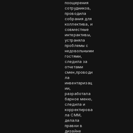
поощерения
сотрудников,
проводила
собрания для
коллектива, и
совместные
интерактивы,
устраняла
проблемы с
недовольными
гостями,
следила за
отчетами
смен,проводи
ла
инвентаризац
ии,
разработала
барное меню,
следила и
корректирова
ла СММ,
делала
правки в
дизайне