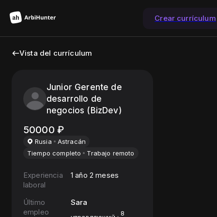
Crear currículum
Vista del currículum
Junior Gerente de
desarrollo de
negocios (BizDev)
50000
₽
Rusia
Astracán
Tiempo completo
Trabajo remoto
Experiencia
1 año 2 meses
laboral
Último
Sara
empleo
8