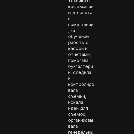
техники от
кофемашин
ы до света
в
помещении
, за
обучение
работы с
кассой и
отчетами,
помогала
бухгалтери
и, следила
и
контролиро
вала
съемки,
искала
идеи для
съемок,
организовы
вала
генеральны