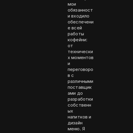
мои
обязанност
и входило
обеспечени
е всей
работы
кофейни:
от
технически
х моментов
и
переговоро
в с
различными
поставщик
ами до
разработки
собственн
ых
напитков и
дизайн
меню. Я