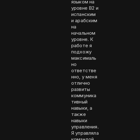
языком на
уровне B2 и
испанским
и арабским
на
начальном
уровне. К
работе я
подхожу
максималь
но
ответстве
нно, у меня
отлично
развиты
коммуника
тивный
навыки, а
также
навыки
управления.
Я управляла
командой