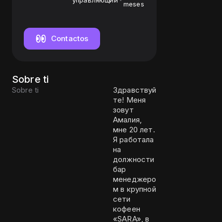
управляющий
meses
Contactos
Sobre ti
Sobre ti
Здравствуй
те! Меня
зовут
Амалия,
мне 20 лет.
Я работала
на
должности
бар
менеджеро
м в крупной
сети
кофеен
«SARA», в