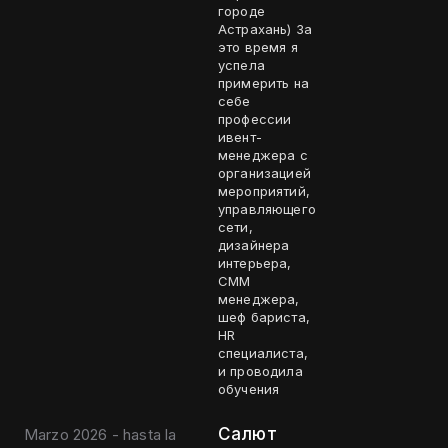
городе
Астрахань) За
это время я
успела
примерить на
себе
профессии
ивент-
менеджера с
организацией
мероприятий,
управляющего
сети,
дизайнера
интерьера,
СММ
менеджера,
шеф бариста,
HR
специалиста,
и проводила
обучения
Салют
Marzo 2026 - hasta la