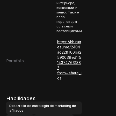
интерьера,
концепции и
меню. Также
вела
переговоры
со всеми
поставщиками
https://hh.ru/r
esume/2484
ac22ff106ba2
590039ed1f5
Portafolio
14374763138
?
from=share_i
os
Habilidades
Desarrollo de estrategia de marketing de
afiliados