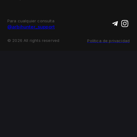
Para cualquier consulta
@arbihunter_support
©
2026
All rights reserved
Política de privacidad