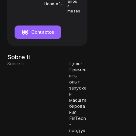
años
Head of
4
Product &
meses
Operation
Contactos
Sobre ti
Sobre ti
Цель:
Примен
ить
опыт
запуска
и
масшта
бирова
ния
FinTech
-
продук