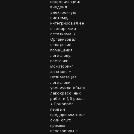
цифровизации:
внедрил
электронную
систему,
интегрировал её
с товарными
остатками. •
Организовал
складские
помещения,
логистику,
поставки,
мониторинг
запасов. •
Оптимизация
логистики
увеличила объём
лакокрасочных
работ в 1,5 раза.
• Приобрёл
первый
предприниматель
ский опыт:
прямые
переговоры с