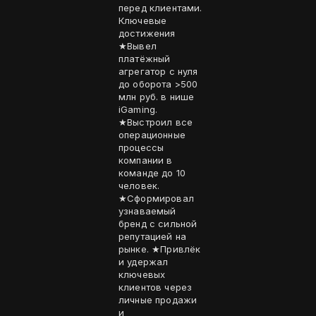
перед клиентами.
Ключевые
достижения
★Вывел
платёжный
агрегатор с нуля
до оборота >500
млн руб. в нише
iGaming.
★Выстроил все
операционные
процессы
компании в
команде до 10
человек.
★Сформировал
узнаваемый
бренд с сильной
репутацией на
рынке. ★Привлёк
и удержал
ключевых
клиентов через
личные продажи
и