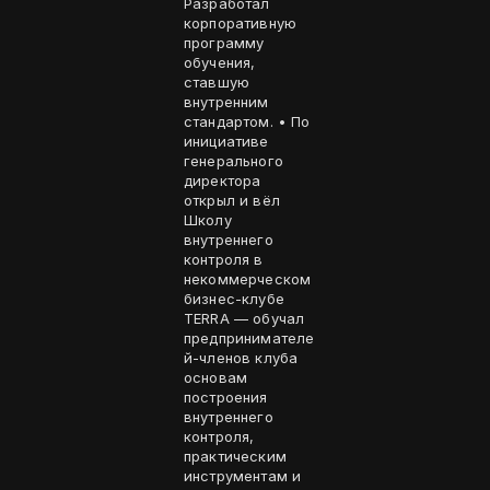
Разработал
корпоративную
программу
обучения,
ставшую
внутренним
стандартом. • По
инициативе
генерального
директора
открыл и вёл
Школу
внутреннего
контроля в
некоммерческом
бизнес-клубе
TERRA — обучал
предпринимателе
й-членов клуба
основам
построения
внутреннего
контроля,
практическим
инструментам и