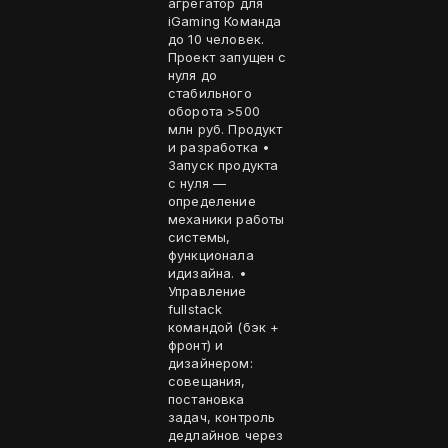
агрегатор для
iGaming Команда
до 10 человек.
Проект запущен с
нуля до
стабильного
оборота >500
млн руб. Продукт
и разработка •
Запуск продукта
с нуля —
определение
механики работы
системы,
функционала
идизайна. •
Управление
fullstack
командой (бэк +
фронт) и
дизайнером:
совещания,
постановка
задач, контроль
дедлайнов через