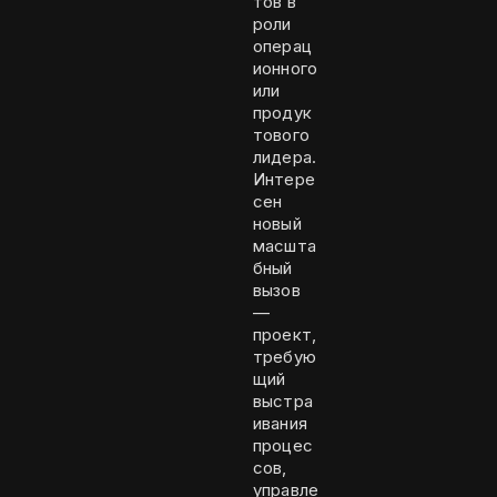
тов в
роли
операц
ионного
или
продук
тового
лидера.
Интере
сен
новый
масшта
бный
вызов
—
проект,
требую
щий
выстра
ивания
процес
сов,
управле