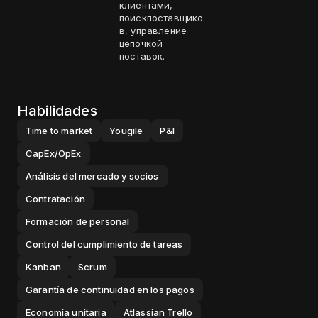
клиентами,
поискпоставщико
в, управление
цепочкой
поставок.
Habilidades
Time to market
Yougile
P&l
CapEx/OpEx
Análisis del mercado y socios
Contratación
Formación de personal
Control del cumplimiento de tareas
Kanban
Scrum
Garantía de continuidad en los pagos
Economía unitaria
Atlassian Trello