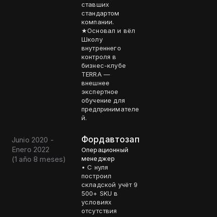
ставших
стандартом
компании.
★Основал и вёл
Школу
внутреннего
контроля в
бизнес-клубе
TERRA —
внешнее
экспертное
обучение для
предпринимателе
й.
Фордавтозап
Junio 2020 -
Enero 2022
Операционный
(
1 año 8 meses
)
менеджер
• С нуля
построил
складской учёт 9
500+ SKU в
условиях
отсутствия