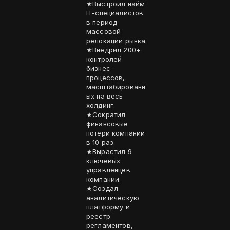
★Выстроил найм
IT-специалистов
в период
массовой
релокации рынка.
★Внедрил 200+
контролей
бизнес-
процессов,
масштабированн
ых на весь
холдинг.
★Сократил
финансовые
потери компании
в 10 раз.
★Вырастил 9
ключевых
управленцев
компании.
★Создал
аналитическую
платформу и
реестр
регламентов,