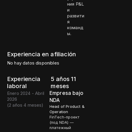
ния P&L
и
развити
я
команд
ы.
Experiencia en afiliación
No hay datos disponibles
Experiencia
5 años 11
laboral
meses
Empresa bajo
Enero 2024 - Abril
2026
NDA
(
2 años 4 meses
)
Head of Product &
Operation
FinTech-проект
(под NDA) —
платежный