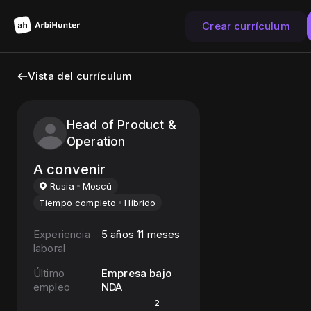
Crear currículum
Vista del currículum
Head of Product &
Operation
A convenir
Rusia
Moscú
Tiempo completo
Híbrido
Experiencia
5 años 11 meses
laboral
Último
Empresa bajo
empleo
NDA
2