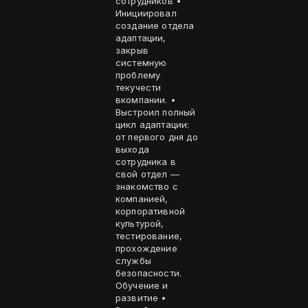
сотрудников •
Инициировал
создание отдела
адаптации,
закрыв
системную
проблему
текучести
вкомпании. •
Выстроил полный
цикл адаптации:
от первого дня до
выхода
сотрудника в
свой отдел —
знакомство с
компанией,
корпоративной
культурой,
тестирование,
прохождение
службы
безопасности.
Обучение и
развитие •