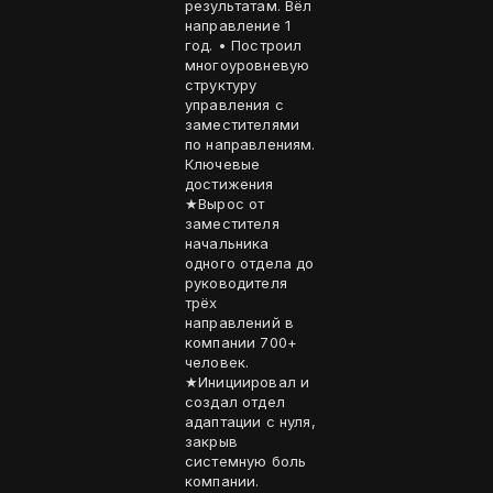
результатам. Вёл
направление 1
год. • Построил
многоуровневую
структуру
управления с
заместителями
по направлениям.
Ключевые
достижения
★Вырос от
заместителя
начальника
одного отдела до
руководителя
трёх
направлений в
компании 700+
человек.
★Инициировал и
создал отдел
адаптации с нуля,
закрыв
системную боль
компании.