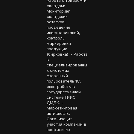
Работа с товаром и
складом:
Мониторинг
складских
остатков,
проведение
инвентаризаций,
контроль
маркировки
продукции
(бирковка). - Работа
в
специализированны
х системах:
Уверенный
пользователь 1С,
опыт работы в
государственной
системе ГИИС
ДМДК. -
Маркетинговая
активность:
Организация
участия компании в
профильных