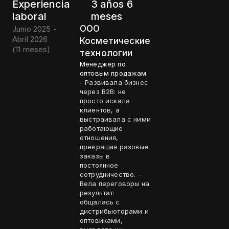
Experiencia
3 años 6
laboral
meses
ООО
Junio 2025 -
Abril 2026
Косметические
(
11 meses
)
технологии
Менеджер по
оптовым продажам
- Развивала бизнес
через B2B: не
просто искала
клиентов, а
выстраивала с ними
работающие
отношения,
превращая разовые
заказы в
постоянное
сотрудничество. -
Вела переговоры на
результат:
общалась с
дистрибьюторами и
оптовиками,