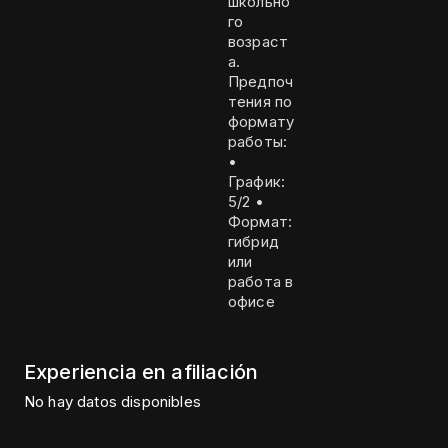
школьно
го
возраст
а.
Предпоч
тения по
формату
работы:
•
График:
5/2 •
Формат:
гибрид
или
работа в
офисе
Experiencia en afiliación
No hay datos disponibles