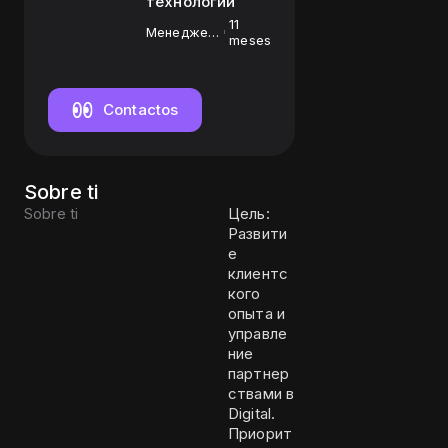
технологии
11
Менеджер
meses
по
оптовым
продажам
Contactos
Sobre ti
Sobre ti
Цель:
Развити
е
клиентс
кого
опыта и
управле
ние
партнер
ствами в
Digital.
Приорит