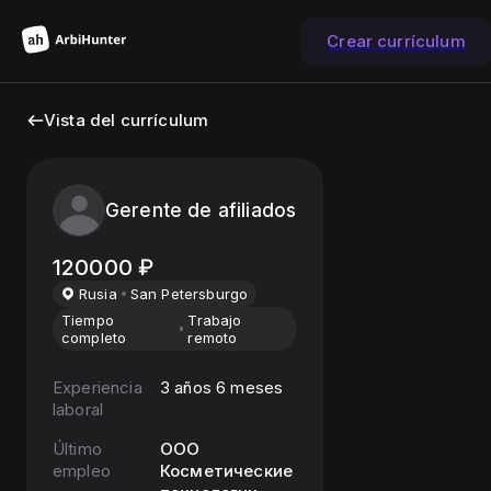
Crear currículum
Vista del currículum
Gerente de afiliados
120000
₽
Rusia
San Petersburgo
Tiempo
Trabajo
completo
remoto
Experiencia
3 años 6 meses
laboral
Último
ООО
empleo
Косметические