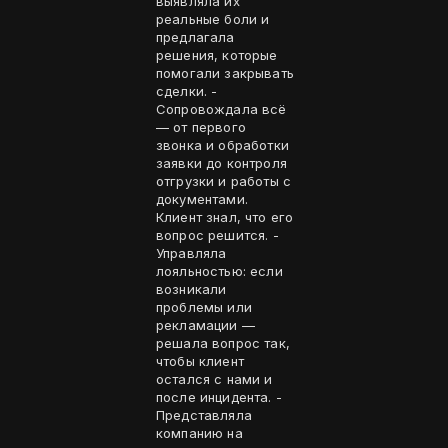
выявляла их
реальные боли и
предлагала
решения, которые
помогали закрывать
сделки. -
Сопровождала всё
— от первого
звонка и обработки
заявки до контроля
отгрузки и работы с
документами.
Клиент знал, что его
вопрос решится. -
Управляла
лояльностью: если
возникали
проблемы или
рекламации —
решала вопрос так,
чтобы клиент
остался с нами и
после инцидента. -
Представляла
компанию на