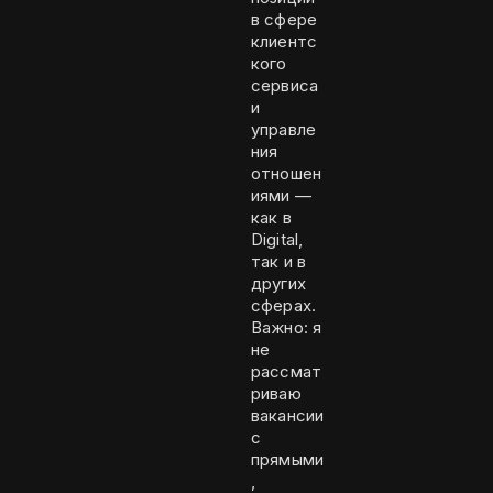
в сфере
клиентс
кого
сервиса
и
управле
ния
отношен
иями —
как в
Digital,
так и в
других
сферах.
Важно: я
не
рассмат
риваю
вакансии
с
прямыми
,