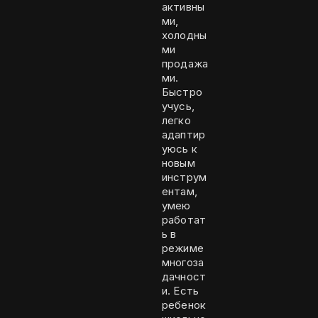
активны
ми,
холодны
ми
продажа
ми.
Быстро
учусь,
легко
адаптир
уюсь к
новым
инструм
ентам,
умею
работат
ь в
режиме
многоза
дачност
и. Есть
ребенок