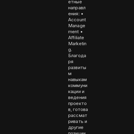
етные
направл
ения: •
Account
Manage
ment •
Affiliate
Marketin
g.
Благода
ря
развиты
м
навыкам
коммуни
кации и
ведения
проекто
в, готова
рассмат
ривать и
другие
позиции