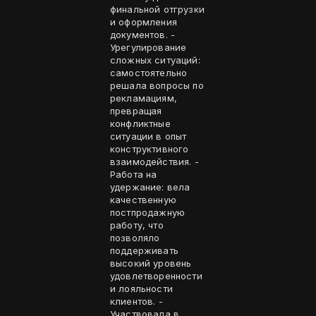
финальной отгрузки
и оформления
документов. -
Урегулирование
сложных ситуаций:
самостоятельно
решала вопросы по
рекламациям,
превращая
конфликтные
ситуации в опыт
конструктивного
взаимодействия. -
Работа на
удержание: вела
качественную
постпродажную
работу, что
позволяло
поддерживать
высокий уровень
удовлетворенности
и лояльности
клиентов. -
Участвовала в