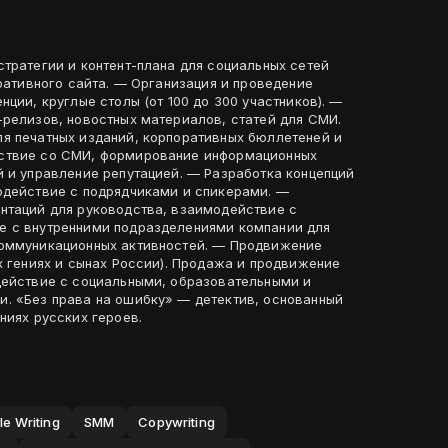
тратегии и контент-плана для социальных сетей
оративного сайта. — Организация и проведение
нции, круглые столы (от 100 до 300 участников). —
-релизов, новостных материалов, статей для СМИ.
я печатных изданий, корпоративных бюллетеней и
ствие со СМИ, формирование информационных
й и управление репутацией. — Разработка концепций
одействие с подрядчиками и спикерами. —
нтаций для руководства, взаимодействие с
е с внутренними подразделениями компании для
ационных активностей. — Продвижение
х гениях и сынах России). Продажа и продвижение
действие с социальными, образовательными и
. «Без права на ошибку» — детектив, основанный
ниях русских героев.
cle Writing
SMM
Copywriting