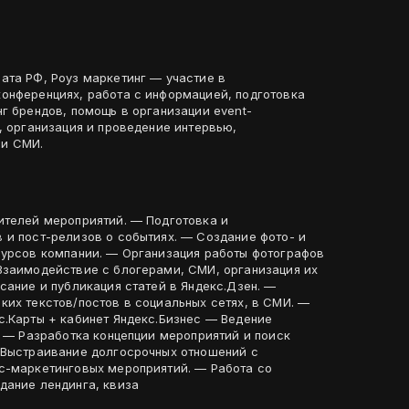
ата РФ, Роуз маркетинг — участие в
онференциях, работа с информацией, подготовка
г брендов, помощь в организации event-
, организация и проведение интервью,
ми СМИ.
ителей мероприятий. — Подготовка и
 и пост-релизов о событиях. — Создание фото- и
сурсов компании. — Организация работы фотографов
Взаимодействие с блогерами, СМИ, организация их
сание и публикация статей в Яндекс.Дзен. —
ких текстов/постов в социальных сетях, в СМИ. —
с.Карты + кабинет Яндекс.Бизнес — Ведение
. — Разработка концепции мероприятий и поиск
 Выстраивание долгосрочных отношений с
ами, партнерами. — Создание лендинга, квиза