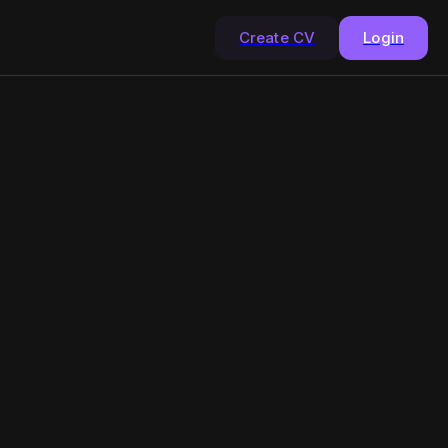
Create CV
Login