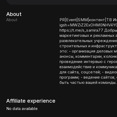
About
About
PR|Event|SMM|контент|ТВ Инст: https://www.instagram.com/s_samira77?
igsh=MWZiZ2ExOHM0NHV4YQ== 
https://t.me/s_samira77 Добрый день! Меня зовут Самира, работала в
маркетинговых и рекламных а
развлекательных учреждения
строительных и инфраструктурных
это: - организация деловых 
анонсы, комментарии, колонки
проведение интервью с героя
взаимодействие и коммуника
для сайта, соцсетей; - вид
программ; - ведение сайтов, соци
Affiliate experience
No data available