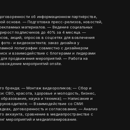
договоренности об информационном партнёрстве,
ной основе. — Подготовка пресс-релизов, новостей,
 рекламных материалов. — Ведение социальных
 прирост подписчиков до 40% за 4 месяца. —
сов, акций, опросов в соцсетях для вовлечения
 фото- и видеоконтента; заказ дизайна у
кламной полиграфии совместно с дизайнером
Поиск и взаимодействие с блогерами и лидерами
 для продвижения мероприятий. — Работа на
ровождение мероприятий onsite.
ого бренда; — Монтаж видеороликов; — Сбор и
: СВО, красота, здоровье и молодость, бизнес,
 образование, наука и техника); — Написание и
 руководителя; — Взаимодействие со СМИ:
дках, договоренность и согласование; — Анализ
го аккаунта, сравнение в медиапространстве с
инг мероприятий и медиапланирование.