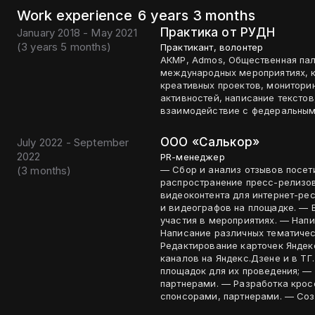
Work experience
6 years 3 months
Практика от РУДН
January 2018 - May 2021
(
3 years 5 months
)
Практикант, волонтер
АКМР, Admos, Общественная пал
международных мероприятиях, к
креативных проектов, мониторин
активностей, написание текстов
взаимодействие с федеральны
ООО «Салькор»
July 2022 - September
2022
PR-менеджер
(
3 months
)
— Сбор и анализ отзывов посет
распространение пресс-релизов
видеоконтента для интернет-ре
и видеографов на площадке. — 
участия в мероприятиях. — Напи
Написание различных тематичес
Редактирование карточек Яндек
каналов на Яндекс.Дзене и в ТГ
площадок для их проведения; —
партнерами. — Разработка кросс-маркетинговых мероприятий. — Работа со
спонсор