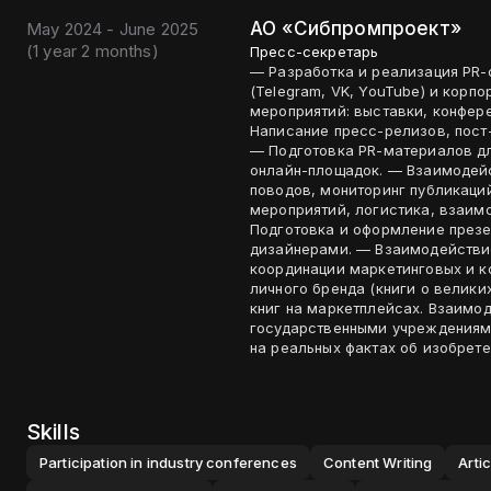
АО «Сибпромпроект»
May 2024 - June 2025
(
1 year 2 months
)
Пресс-секретарь
— Разработка и реализация PR-с
(Telegram, VK, YouTube) и корп
мероприятий: выставки, конфере
Написание пресс-релизов, пост
— Подготовка PR-материалов дл
онлайн-площадок. — Взаимодей
поводов, мониторинг публикаци
мероприятий, логистика, взаим
Подготовка и оформление презе
дизайнерами. — Взаимодействи
координации маркетинговых и коммуник
личного бренда (книги о велики
книг на маркетплейсах. Взаимо
государственными учреждениями
на реальных фактах об изобрете
Skills
Participation in industry conferences
Content Writing
Arti