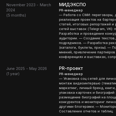
МИДЭКСПО
November 2023 - March
2024
PR-менеджер
(
5 months
)
— Работа со СМИ: переговоры, 
реализация проектов на бартер
статей, итоговых репортажей и
сетей выставок (Telegram, VK):
Разработка и проведение конкур
аудитории. — Создание текстов,
подрядчиков. — Разработка ре
(каталоги, буклеты, призы). — 
мнений, привлечение партнёров
конференциях и выставках, соп
PR-проект
June 2025 - May 2026
(
1 year
)
PR-менеджер
— Упаковка соц сетей для личн
монтаж видеоинтервью (тематики
маркетинг, личный бренд, книги,
упаковка карточек и биографий
размещение биографий на площа
конкурентов и мониторинг лично
другими блогерами; — Монитор
Составление отчетов и таблиц.