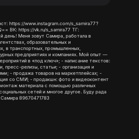
ВК: https://vk.ru/s_samira77 ТГ:
гентствах, образовательных и
х, в транспортных, промышленных,
 предприятиях и компаниях. Мой опыт —
мероприятий в «под ключ»; - написание текстов:
, пресс-релизы, статьи; - организация и
ми; - продажа товаров на маркетплейсах; -
ция со СМИ; - продакшн: фото и видеоконтент
еомонтаж материала с помощью различных
альных сетей и многое другое. Буду рада
быть частью вашей команды. Самира 89670471783