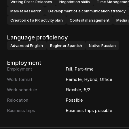
Writing Press Releases
Negotiation skills
Time Managemen
Market Research
Development of a communication strategy
Creation of a PR activity plan
Content management
Media 
Language proficiency
Advanced
English
Beginner
Spanish
Native
Russian
Employment
Employment
Full, Part-time
Work format
Remote, Hybrid, Office
Work schedule
Flexible, 5/2
Relocation
Possible
Business trips
Business trips possible