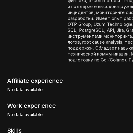
финтеха, e-commerce и IT-п
и поддержке высоконагружен
инцидентов, мониторинге си
разработки. Имеет опыт рабо
OTP Group, Uzum Technologie
SQL, PostgreSQL, API, Jira, 
инструментами мониторинга.
логов, root cause analysis, 
поддержки. Обладает навыка
технической коммуникации. 
подготовку по Go (Golang). Р
Affiliate experience
No data available
Work experience
No data available
Skills