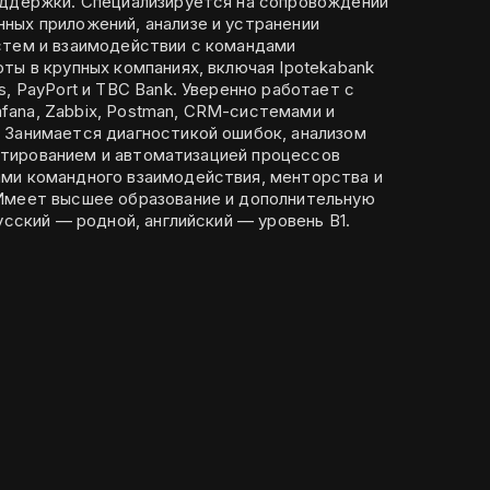
оддержки. Специализируется на сопровождении
ных приложений, анализе и устранении
стем и взаимодействии с командами
ты в крупных компаниях, включая Ipotekabank
s, PayPort и TBC Bank. Уверенно работает с
Grafana, Zabbix, Postman, CRM-системами и
 Занимается диагностикой ошибок, анализом
тестированием и автоматизацией процессов
ми командного взаимодействия, менторства и
Имеет высшее образование и дополнительную
усский — родной, английский — уровень B1.