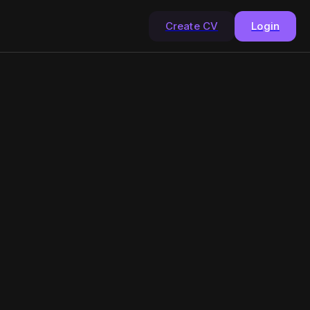
Create CV
Login