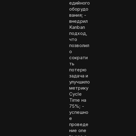
едийного
оборудо
вания; -
внедрил
Kanban
подход,
что
позволил
о
сократи
ть
потерю
задача и
улучшило
метрику
Cycle
Time на
75%; -
успешно
е
проведе
ние one