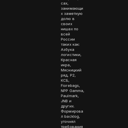
сах,
занимающи
х заметную
долю в
своих
нишах по
всей
России
таких как:
Азбука
логистики,
Красная
икра,
Мясницкий
ряд, P2,
КСБ,
Fiorebags,
NPP Gamma,
Paulmark,
JNB и
других.
Формирова
л backlog,
уточнял
требования