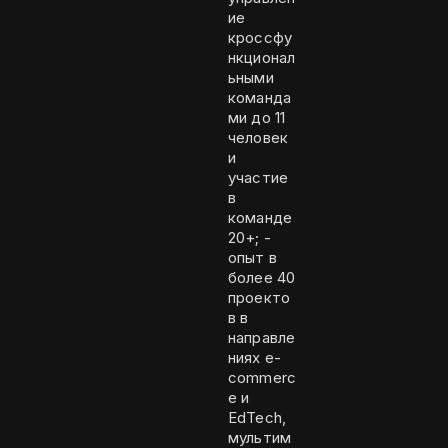
ие
кроссфу
нкционал
ьными
команда
ми до 11
человек
и
участие
в
команде
20+; -
опыт в
более 40
проекто
в в
направле
ниях e-
commerc
e и
EdTech,
мультим