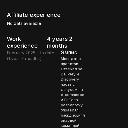
Affiliate experience
No data available
Work
4 years 2
experience
months
Эмпис
February 2025 - to date
(
1 year 7 months
)
Менеджер
проектов
Отвечал за
Delivery и
Discovery
часть с
фокусом на
e-commerce
и EdTech
разработку.
Управлял
междисципл
инарной
командой,