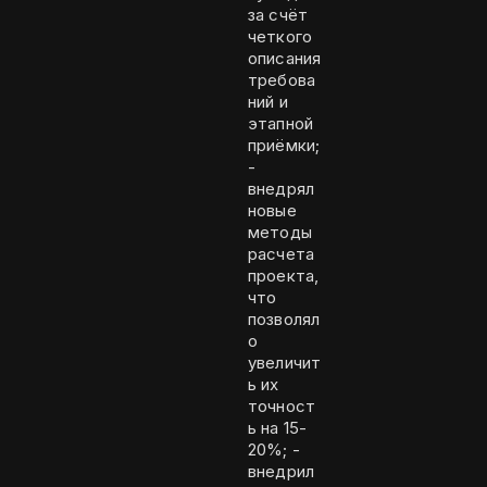
за счёт
четкого
описания
требова
ний и
этапной
приёмки;
-
внедрял
новые
методы
расчета
проекта,
что
позволял
о
увеличит
ь их
точност
ь на 15-
20%; -
внедрил