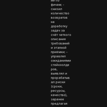
ий по
фичам; -
снизил
количество
возвратов
на
доработку
задач за
счёт четкого
описания
требований
и этапной
приёмки; -
управлял
ожиданиями
стейкхолде
ров,
выявлял и
прорабатыв
ал риски
(сроки,
ресурсы,
качество),
заранее
предлагая