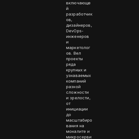
включающе
й
разработчик
ов,
дизайнеров,
DevOps-
инженеров
и
маркетолог
ов. Вел
проекты
ряда
крупных и
узнаваемых
компаний
разной
сложности
и зрелости,
от
инициации
до
масштабиро
вания на
моналите и
микросерви