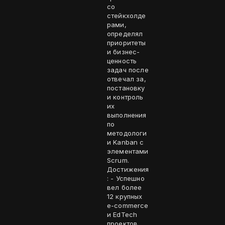
со
стейкхолде
рами,
определял
приоритеты
и бизнес-
ценность
задач после
отвечал за,
постановку
и контроль
их
выполнения
по
методологи
и Kanban с
элементами
Scrum.
Достижения
: - Успешно
вел более
12 крупных
e-commerce
и EdTech
проектов,