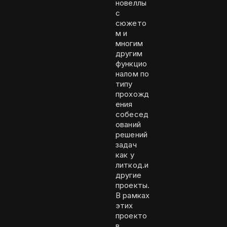
новеллы
с
сюжето
м и
многим
другим
функцио
налом по
типу
прохожд
ения
собесед
ований
решений
задач
как у
литкод.и
другие
проекты.
В рамках
этих
проекто
в