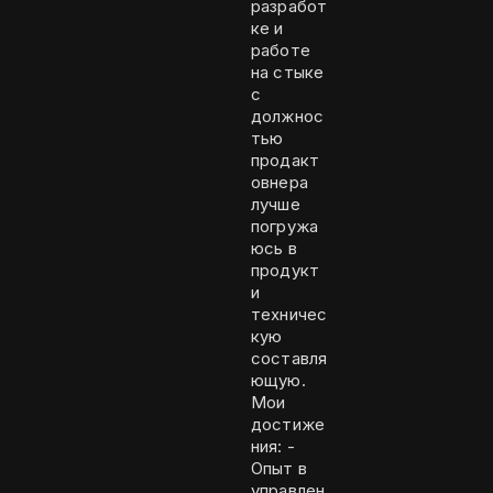
разработ
ке и
работе
на стыке
с
должнос
тью
продакт
овнера
лучше
погружа
юсь в
продукт
и
техничес
кую
составля
ющую.
Мои
достиже
ния: -
Опыт в
управлен