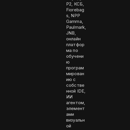
P2, КСБ,
Fiorebag
s, NPP
Gamma,
Paulmark,
JNB,
онлайн
платфор
ма по
обучени
ю
програм
мирован
ию с
собстве
нной IDE,
ИИ
агентом,
элемент
ами
визуальн
ой