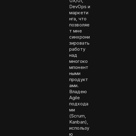
UX/UI,
DevOps и
маркети
нга, что
позволяе
т мне
синхрони
зировать
работу
над
многоко
мпонент
ными
продукт
ами.
Владею
Agile
подхода
ми
(Scrum,
Kanban),
использу
ю