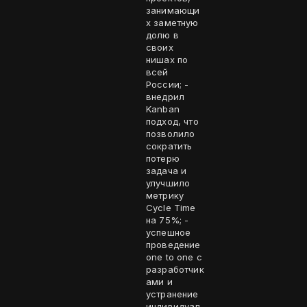
занимающи
х заметную
долю в
своих
нишах по
всей
России; -
внедрил
Kanban
подход, что
позволило
сократить
потерю
задача и
улучшило
метрику
Cycle Time
на 75%; -
успешное
проведение
one to one с
разработчик
ами и
устранение
индивидуал