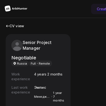
Crea
CV view
Senior Project
Manager
Negotiable
Russia
Full
Remote
Work
4 years 2 months
experience
Last work
Эмпис
experience
1 year
Менеджер
7
проектов
months