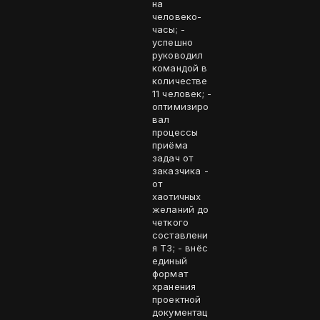
на
человеко-
часы; -
успешно
руководил
командой в
количестве
11 человек; -
оптимизиро
вал
процессы
приёма
задач от
заказчика -
от
хаотичных
желаний до
четкого
составлени
я ТЗ; - внёс
единый
формат
хранения
проектной
документац