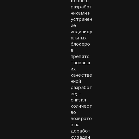
to one с
разработ
чиками и
устранен
ие
индивиду
альных
блокеро
в
препятс
твовавш
их
качестве
нной
разработ
ке; -
снизил
количест
во
возврато
в на
доработ
ку задач