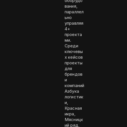
оборудо
вания,
параллел
ьно
управляя
4+
проекта
ми.
Среди
ключевы
х кейсов
проекты
для
брендов
и
компаний
Азбука
логистик
и,
Красная
икра,
Мясницк
ий ряд,