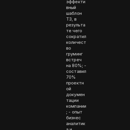
эффекти
вный
шаблон
ТЗ, в
результа
те чего
сократил
количест
во
груминг
встреч
на 80%; -
составил
70%
проектн
ой
докумен
тации
компании
; - опыт
бизнес
аналитик
а и