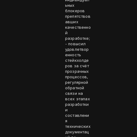
ьных
блокеров
препятствов
авших
качественно
й
разработке;
- повысил
удовлетвор
енность
стейкхолде
ров за счёт
прозрачных
процессов,
регулярной
обратной
связи на
всех этапах
разработки
и
составлени
я
технических
документац