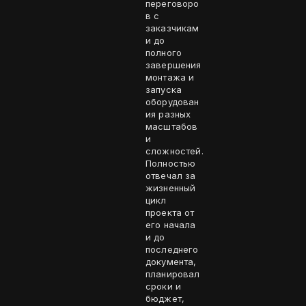
переговоро
в с
заказчикам
и до
полного
завершения
монтажа и
запуска
оборудован
ия разных
масштабов
и
сложностей.
Полностью
отвечал за
жизненный
цикл
проекта от
его начала
и до
последнего
документа,
планировал
сроки и
бюджет,