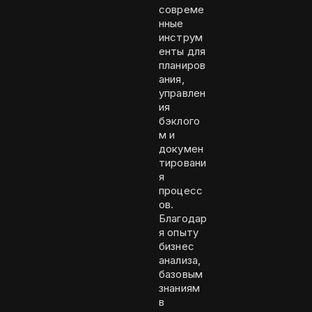
совреме
нные
инструм
енты для
планиров
ания,
управлен
ия
бэклого
м и
докумен
тировани
я
процесс
ов.
Благодар
я опыту
бизнес
анализа,
базовым
знаниям
в