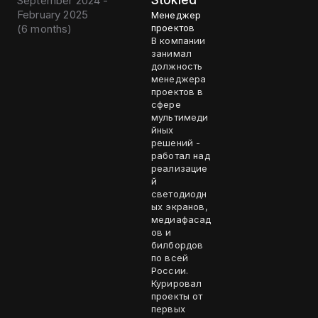
Stokled
September 2024 -
February 2025
Менеджер
(
6 months
)
проектов
В компании
занимал
должность
менеджера
проектов в
сфере
мультимеди
йных
решений -
работал над
реализацие
й
светодиодн
ых экранов,
медиафасад
ов и
билбордов
по всей
России.
Курировал
проекты от
первых