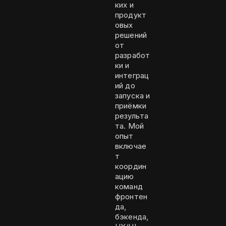
ких и
продукт
овых
решений
от
разработ
ки и
интеграц
ий до
запуска и
приёмки
результа
та. Мой
опыт
включае
т
координ
ацию
команд
фронтен
да,
бэкенда,