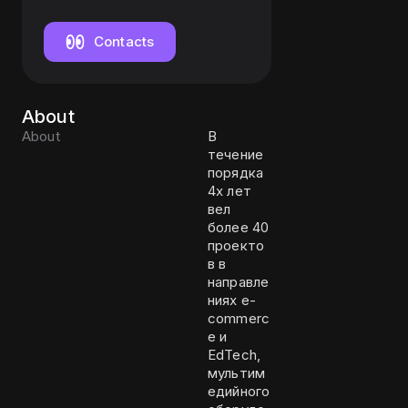
Contacts
About
About
В
течение
порядка
4х лет
вел
более 40
проекто
в в
направле
ниях e-
commerc
e и
EdTech,
мультим
едийного