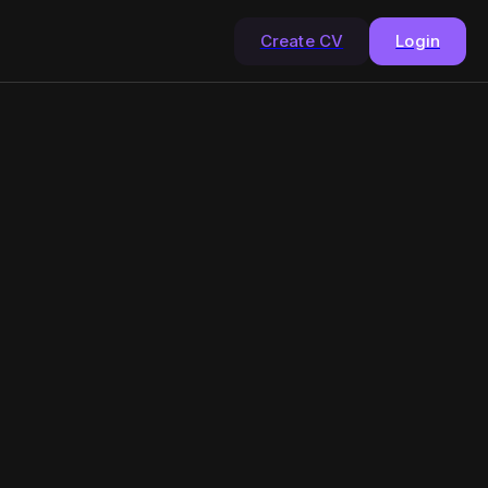
Create CV
Login