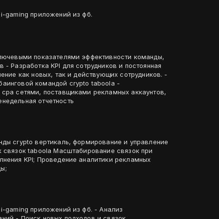
i-gaming приложений из фб.
ключевыми показателями эффективности команды,
 - Разработка KPI для сотрудников и постоянная
чение как новых, так и действующих сотрудников. -
аинговой командой crypto taboola -
 cpa сетями, поставщиками рекламных аккаунтов,
недельная отчетность
нды crypto вертикаль, формирование и управление
к связок taboola Масштабирование связок при
лнения KPI; Проведение аналитики рекламных
ы;
i-gaming приложений из фб. - Анализ
ний - Поиск новых подходов и связок.