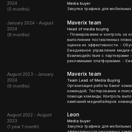
2024
Media buyer
(
5 months
)
Закупка трафика для мобильных 
Maverix team
January 2024 - August
2024
Head of media buying
(
8 months
)
- Планирование и контроль за 
выполнение поставленных планов
оценка их эффективности. - Обу
Ежедневное управление медиа-б
Взаимодействие с партнерами -
рекламными платформами. - Еже
Maverix team
August 2023 - January
2024
Team Lead of Media Buying
(
6 months
)
Организация работы баинг кома
командой; Тестирование и поис
помощи команды; Контроль выпо
кампаний медиабайеров команд
Leon
August 2022 - August
2023
Media buyer
(
1 year 1 month
)
Закупка трафика для мобильных 
эффективности рекламных кампа