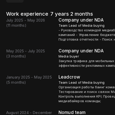
Work experience
7 years 2 months
Company under NDA
July 2025 - May 2026
(
11 months
)
Team Lead of Media buying
- Руководство командой медиа
кампаний - Управление бюджета
Подготовка отчётности - Поиск 
Company under NDA
May 2025 - July 2025
(
3 months
)
Media buyer
Закупка трафика для мобильных 
эффективности рекламных кампа
Leadcrow
January 2025 - May 2025
(
5 months
)
Team Lead of Media buying
Организация работы баинг кома
Тестирование и поиск связок М
Контроль выполнения KPI; Пров
медиабайеров команды;
Nomud team
August 2024 - December