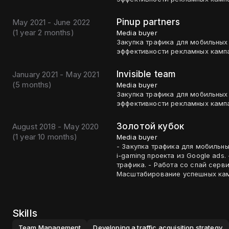
Pinup partners
May 2021 - June 2022
(
1 year 2 months
)
Media buyer
Закупка трафика для мобильных 
эффективности рекламных кампа
Invisible team
January 2021 - May 2021
(
5 months
)
Media buyer
Закупка трафика для мобильных 
эффективности рекламных кампа
Золотой кубок
August 2018 - May 2020
(
1 year 10 months
)
Media buyer
- Закупка трафика для мобильны
i-gaming проекта из Google ads
трафика. - Работа со спай серв
Масштабирование успешных ка
Skills
Team Management
Developing a traffic acquisition strategy