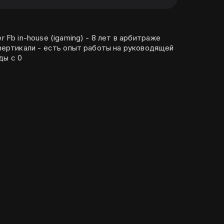
r Fb in-house (igaming) - 8 лет в арбитраже
г вертикали - есть опыт работы на руководящей
ды с 0