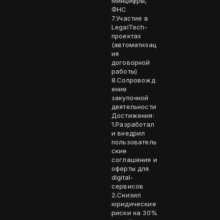
Минцифры,
ФНС
7.Участие в
LegalTech-
проектах
(автоматизац
ия
договорной
работы)
8.Сопровожд
ение
закупочной
деятельности
Достижения:
1.Разработал
и внедрил
пользователь
ские
соглашения и
оферты для
digital-
сервисов
2.Снизил
юридические
риски на 30%