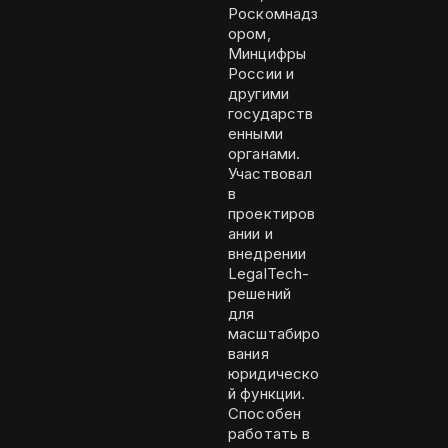
Роскомнадз
ором,
Минцифры
России и
другими
государств
енными
органами.
Участвовал
в
проектиров
ании и
внедрении
LegalTech-
решений
для
масштабиро
вания
юридическо
й функции.
Способен
работать в