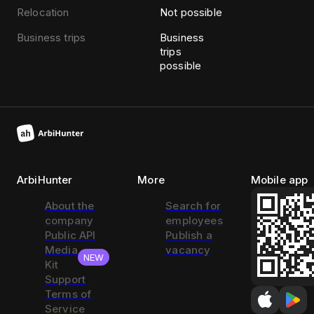
Relocation
Not possible
Business trips
Business
trips
possible
ArbiHunter
More
Mobile app
About the
Search for
company
employees
Public API
Publish a
Media
vacancy
NEW
Kit
Support
Terms of
Service