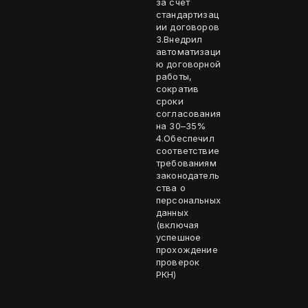
за счёт
стандартизац
ии договоров
3.Внедрил
автоматизаци
ю договорной
работы,
сократив
сроки
согласования
на 30–35%
4.Обеспечил
соответствие
требованиям
законодатель
ства о
персональных
данных
(включая
успешное
прохождение
проверок
РКН)