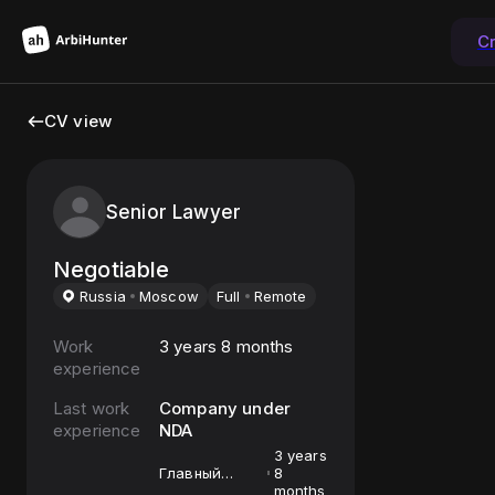
C
CV view
Senior Lawyer
Negotiable
Russia
Moscow
Full
Remote
Work
3 years 8 months
experience
Last work
Company under
experience
NDA
3 years
Главный
8
юрисконсульт
months