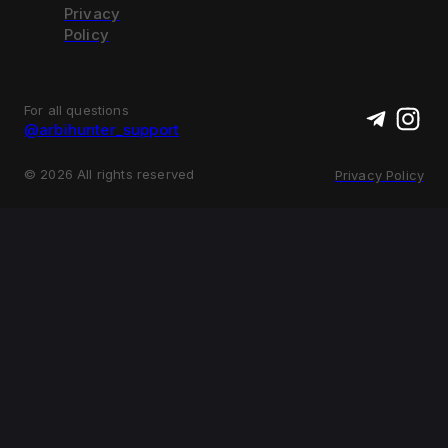
Privacy
Policy
For all questions
@arbihunter_support
©
2026
All rights reserved
Privacy Policy