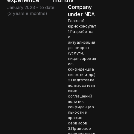
experience
months
Company
January 2023 - to date
(
3 years 8 months
)
under NDA
Главный
юрисконсульт
1.Разработка
и
актуализация
договоров
(услуги,
лицензирован
ие,
конфиденциа
льность и др.)
2.Подготовка
пользователь
ских
соглашений,
политик
конфиденциа
льности и
правил
сервисов
3.Правовое
сопровожден