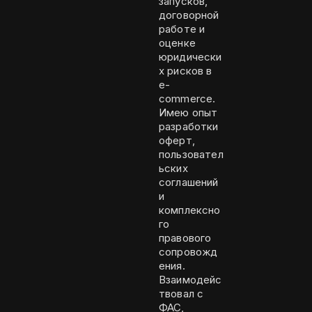
запусков,
договорной
работе и
оценке
юридически
х рисков в
e-
commerce.
Имею опыт
разработки
оферт,
пользовател
ьских
соглашений
и
комплексно
го
правового
сопровожд
ения.
Взаимодейс
твовал с
ФАС,