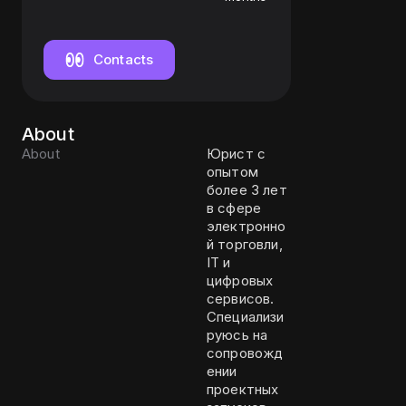
Contacts
About
About
Юрист с
опытом
более 3 лет
в сфере
электронно
й торговли,
IT и
цифровых
сервисов.
Специализи
руюсь на
сопровожд
ении
проектных