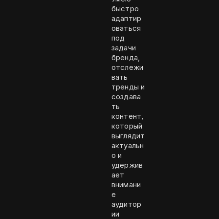
быстро
адаптир
оваться
под
задачи
бренда,
отслежи
вать
тренды и
создава
ть
контент,
который
выглядит
актуальн
о и
удержив
ает
внимани
е
аудитор
ии