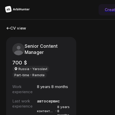
Crea
CV view
Senior Content
Manager
700
$
Russia
Yaroslavl
Part-time
Remote
Work
8 years 8 months
experience
Last work
автосервис
experience
8 years
контент
8