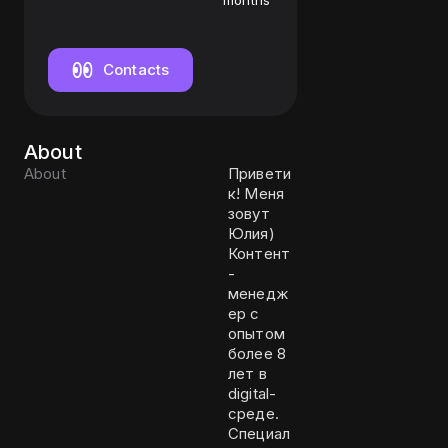
менеджер
months
Contacts
About
About
Привети
к! Меня
зовут
Юлия)
Контент
-
менедж
ер с
опытом
более 8
лет в
digital-
среде.
Специал