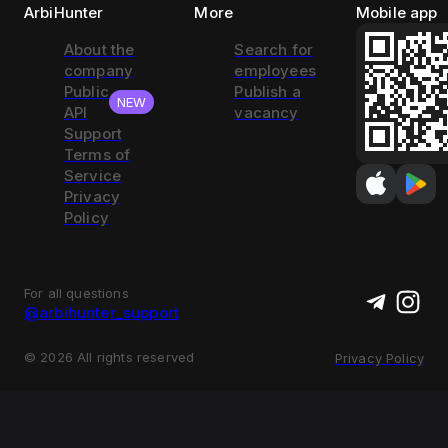
ArbiHunter
More
Mobile app
About the
Search for
company
employees
Public
Publish a
NEW
API
vacancy
Support
Terms of
Service
Privacy
Policy
For all questions
@arbihunter_support
©
2026
All rights reserved
Privacy Policy