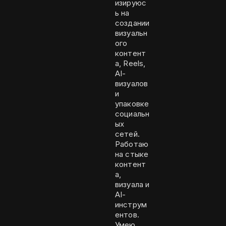
изируюс
ь на
создании
визуальн
ого
контент
а, Reels,
AI-
визуалов
и
упаковке
социальн
ых
сетей.
Работаю
на стыке
контент
а,
визуала и
AI-
инструм
ентов.
Умею