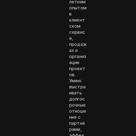
летним
опытом
в
клиент
ском
сервис
е,
продаж
ах и
организ
ации
проект
ов.
Умею
выстра
ивать
долгос
рочные
отноше
ния с
партнё
рами,
эффек