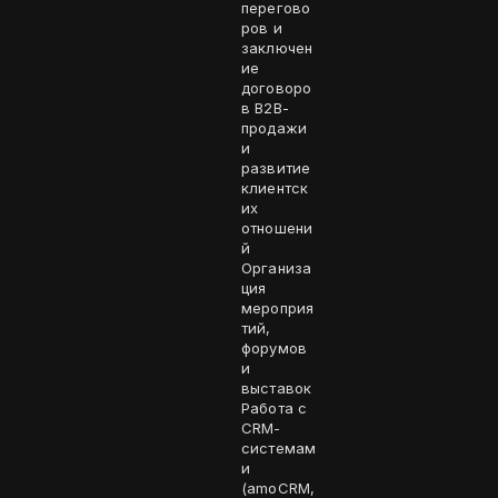
перегово
ров и
заключен
ие
договоро
в B2B-
продажи
и
развитие
клиентск
их
отношени
й
Организа
ция
мероприя
тий,
форумов
и
выставок
Работа с
CRM-
системам
и
(amoCRM,