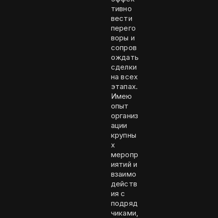
тивно
вести
перего
воры и
сопров
ождать
сделки
на всех
этапах.
Имею
опыт
организ
ации
крупны
х
меропр
иятий и
взаимо
действ
ия с
подряд
чиками,