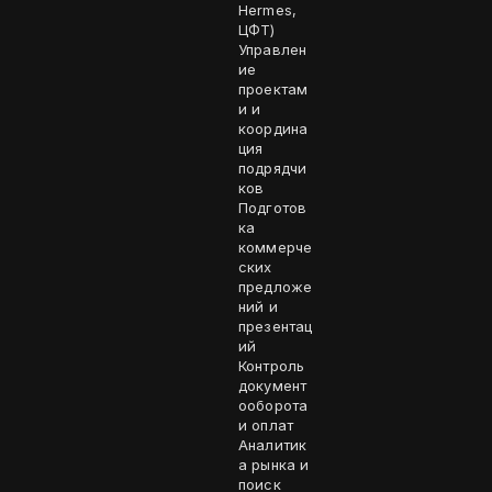
Hermes,
ЦФТ)
Управлен
ие
проектам
и и
координа
ция
подрядчи
ков
Подготов
ка
коммерче
ских
предложе
ний и
презентац
ий
Контроль
документ
ооборота
и оплат
Аналитик
а рынка и
поиск