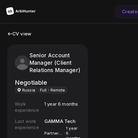
Create
CV view
Senior Account
Manager (Client
Relations Manager)
Negotiable
Russia
Full
Remote
Work
1 year 6 months
experience
Last work
GAMMA Tech
experience
1 year
Partner
6