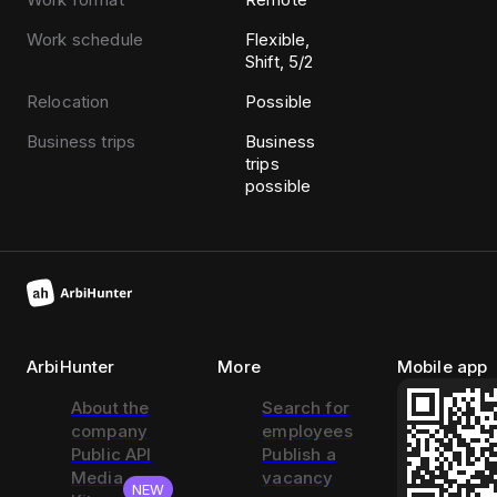
Work schedule
Flexible,
Shift, 5/2
Relocation
Possible
Business trips
Business
trips
possible
ArbiHunter
More
Mobile app
About the
Search for
company
employees
Public API
Publish a
Media
vacancy
NEW