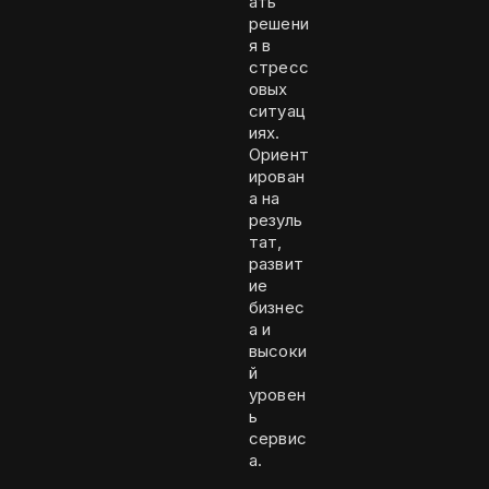
ать
решени
я в
стресс
овых
ситуац
иях.
Ориент
ирован
а на
резуль
тат,
развит
ие
бизнес
а и
высоки
й
уровен
ь
сервис
а.