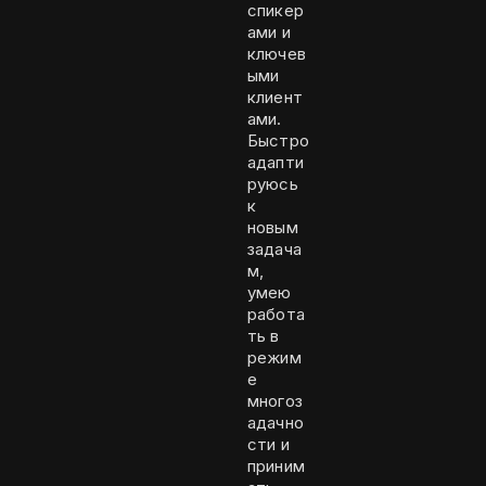
спикер
ами и
ключев
ыми
клиент
ами.
Быстро
адапти
руюсь
к
новым
задача
м,
умею
работа
ть в
режим
е
многоз
адачно
сти и
приним