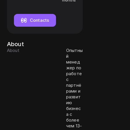
account
months
manager
Contacts
About
About
Опытны
й
менед
жер по
работе
с
партнё
рами и
развит
ию
бизнес
а с
более
чем 13-