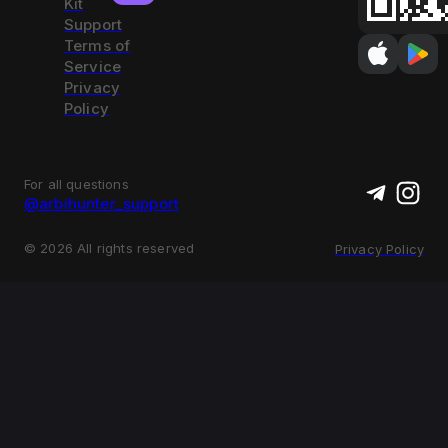
Kit
Support
Terms of
Service
Privacy
Policy
For all questions
@arbihunter_support
©
2026
All rights reserved
Privacy Policy