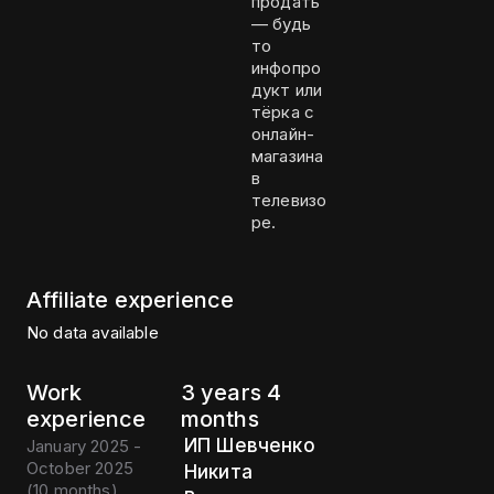
продать
— будь
то
инфопро
дукт или
тёрка с
онлайн-
магазина
в
телевизо
ре.
Affiliate experience
No data available
Work
3 years 4
experience
months
ИП Шевченко
January 2025 -
October 2025
Никита
(
10 months
)