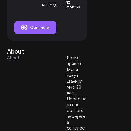
10
Менеджер
months
по
продажам
Contacts
About
About
Всем
привет.
Меня
зовут
Даниил,
мне 28
лет.
После не
столь
долгого
перерыв
а
хотелос