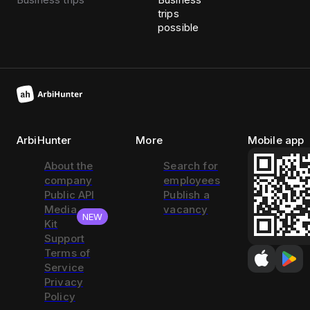
trips
possible
ArbiHunter
More
Mobile app
About the
Search for
company
employees
Public API
Publish a
Media
vacancy
NEW
Kit
Support
Terms of
Service
Privacy
Policy