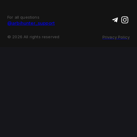
For all questions
@arbihunter_support
©
2026
All rights reserved
Privacy Policy