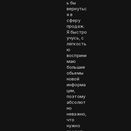
ь бы
вернутьс
я в
сферу
продаж.
Я быстро
учусь, с
лёгкость
ю
восприни
маю
большие
обьемы
новой
информа
ции,
поэтому
абсолют
но
неважно,
что
нужно