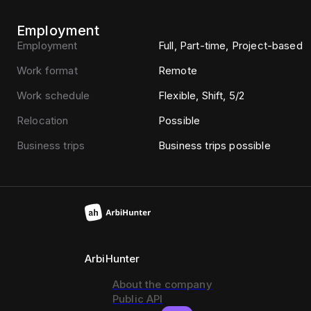
Employment
Employment
Full, Part-time, Project-based
Work format
Remote
Work schedule
Flexible, Shift, 5/2
Relocation
Possible
Business trips
Business trips possible
ArbiHunter
About the company
Public API