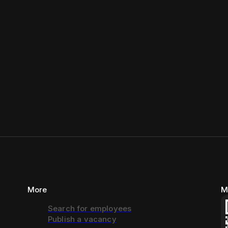
More
M
Search for employees
Publish a vacancy