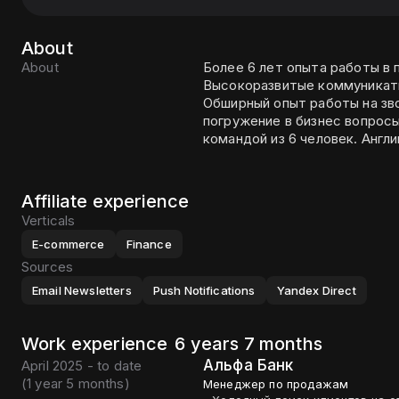
About
About
Более 6 лет опыта работы в 
Высокоразвитые коммуникати
Обширный опыт работы на зво
погружение в бизнес вопросы, отлич
командой из
Affiliate experience
Verticals
E-commerce
Finance
Sources
Email Newsletters
Push Notifications
Yandex Direct
Work experience
6 years 7 months
Альфа Банк
April 2025 - to date
(
1 year 5 months
)
Менеджер по продажам