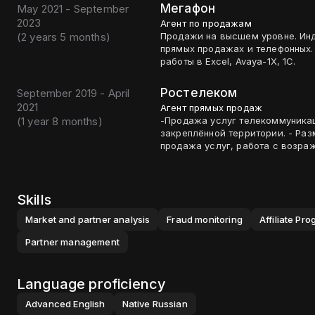
Мегафон
May 2021 - September
2023
Агент по продажам
(
2 years 5 months
)
Продажи на высшем уровне. Инд
прямых продажах и телефонных. 
работы в Excel, Avaya-1X, 1C.
Ростелеком
September 2019 - April
2021
Агент прямых продаж
(
1 year 8 months
)
-Продажа услуг телекоммуникац
закреплённой территории. - Ра
продажа услуг, работа с возра
Skills
Market and partner analysis
Fraud monitoring
Affiliate Pr
Partner management
Language proficiency
Advanced
English
Native
Russian