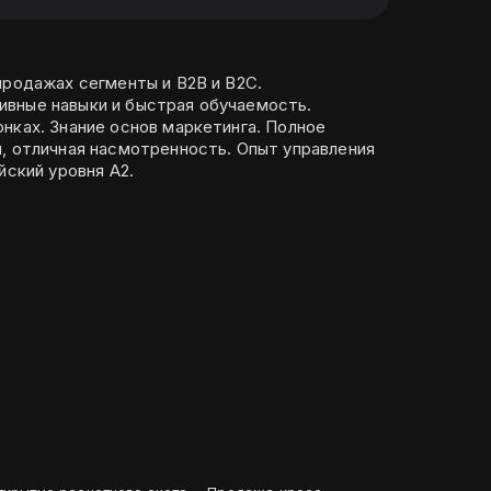
продажах сегменты и B2B и B2C.
вные навыки и быстрая обучаемость.
нках. Знание основ маркетинга. Полное
ная насмотренность. Опыт управления
 6 человек. Английский уровня А2.