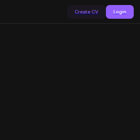
Create CV
Login