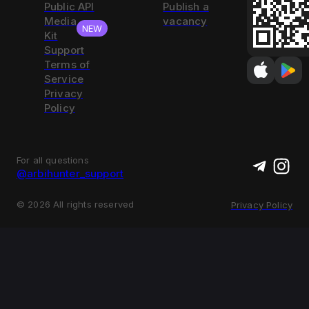
Public API
Publish a
Media
vacancy
NEW
Kit
Support
Terms of
Service
Privacy
Policy
For all questions
@arbihunter_support
©
2026
All rights reserved
Privacy Policy