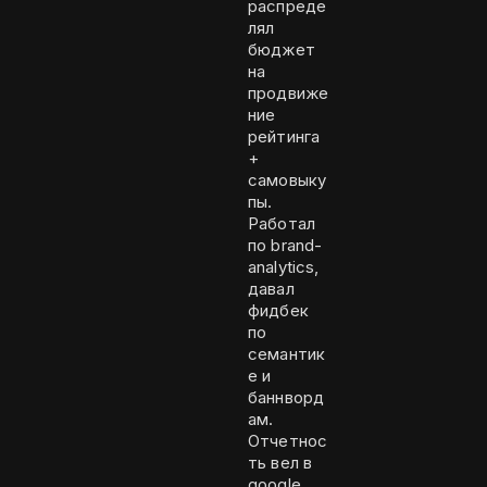
распреде
лял
бюджет
на
продвиже
ние
рейтинга
+
самовыку
пы.
Работал
по brand-
analytics,
давал
фидбек
по
семантик
е и
баннворд
ам.
Отчетнос
ть вел в
google