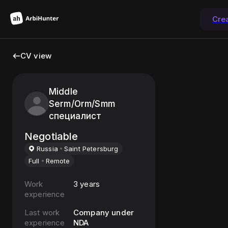
Cre
CV view
Middle
Serm/Orm/Smm
специалист
Negotiable
Russia
Saint Petersburg
Full
Remote
Work
3 years
experience
Last work
Company under
experience
NDA