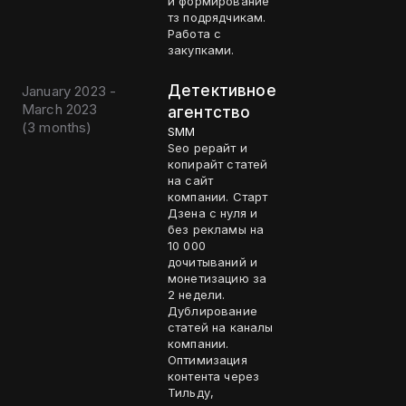
и формирование
тз подрядчикам.
Работа с
закупками.
Детективное
January 2023 -
March 2023
агентство
(
3 months
)
SMM
Seo рерайт и
копирайт статей
на сайт
компании. Старт
Дзена с нуля и
без рекламы на
10 000
дочитываний и
монетизацию за
2 недели.
Дублирование
статей на каналы
компании.
Оптимизация
контента через
Тильду,