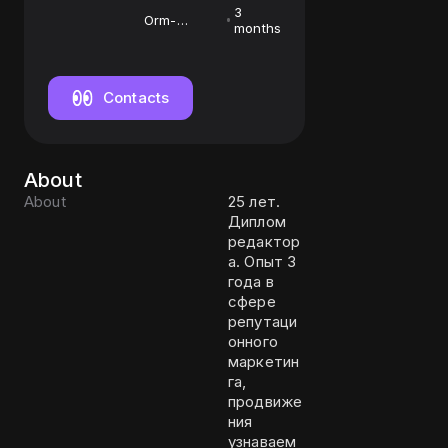
3
Orm-
months
специалист
Contacts
About
About
25 лет.
Диплом
редактор
а. Опыт 3
года в
сфере
репутаци
онного
маркетин
га,
продвиже
ния
узнаваем