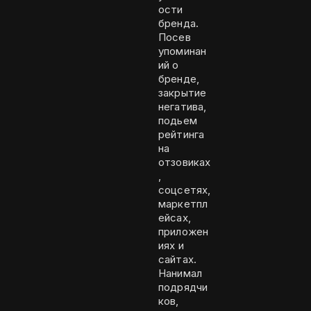
ости
бренда.
Посев
упоминан
ий о
бренде,
закрытие
негатива,
подьем
рейтинга
на
отзовиках
,
соцсетях,
маркетпл
ейсах,
приложен
иях и
сайтах.
Нанимал
подрядчи
ков,