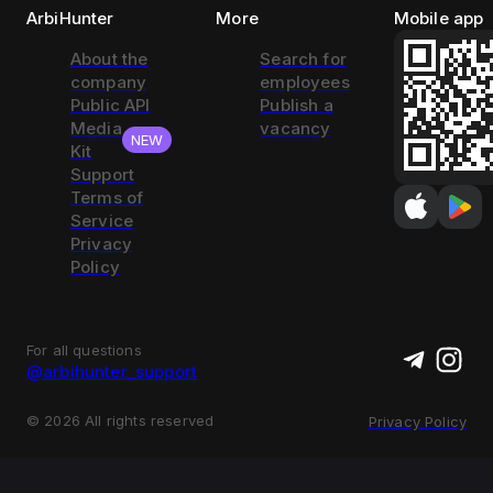
ArbiHunter
More
Mobile app
About the
Search for
company
employees
Public API
Publish a
Media
vacancy
NEW
Kit
Support
Terms of
Service
Privacy
Policy
For all questions
@arbihunter_support
©
2026
All rights reserved
Privacy Policy