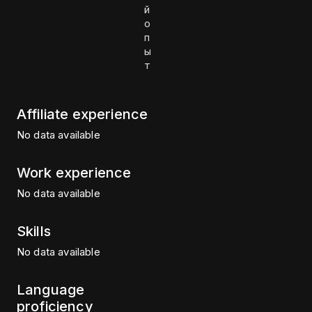
й
о
п
ы
т
Affiliate experience
No data available
Work experience
No data available
Skills
No data available
Language
proficiency