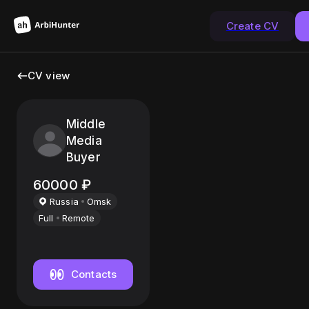
Create CV
CV view
Middle
Media
Buyer
60000
₽
Russia
Omsk
Full
Remote
Contacts