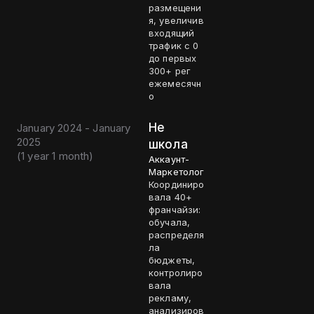
размещени
я, увеличив
входящий
трафик с 0
до первых
300+ рег
ежемесячн
о
Не
January 2024 - January
2025
школа
(
1 year 1 month
)
Аккаунт-
Маркетолог
Координиро
вала 40+
франчайзи:
обучала,
распределя
ла
бюджеты,
контролиро
вала
рекламу,
анализиров