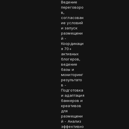
Ведение
переговоро
в,
согласован
ие условий
и запуск
размещени
й -
Координаци
я 70+
активных
блогеров,
ведение
базы и
мониторинг
результато
в -
Подготовка
и адаптация
баннеров и
креативов
для
размещени
й - Анализ
эффективно