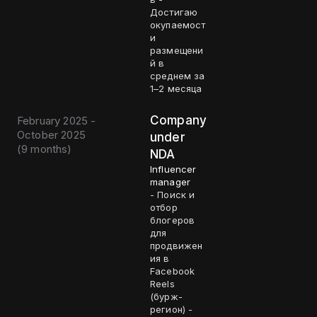
Достигаю
окупаемост
и
размещени
й в
среднем за
1–2 месяца
Company
February 2025 -
October 2025
under
(
9 months
)
NDA
Influencer
manager
- Поиск и
отбор
блогеров
для
продвижен
ия в
Facebook
Reels
(бурж-
регион) -