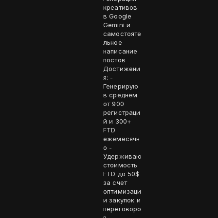
креативов
в Google
Gemini и
самостояте
льное
написание
постов
Достижени
я: -
Генерирую
в среднем
от 900
регистраци
й и 300+
FTD
ежемесячн
о -
Удерживаю
стоимость
FTD до 50$
за счет
оптимизаци
и закупок и
переговоро
в -