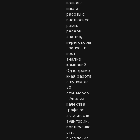
полного
цикла
работы с
инфлюенсе
рами:
ресерч,
анализ,
переговоры
, запуск и
пост-
анализ
кампаний -
Одновреме
нная работа
с пулом до
50
стримеров
- Анализ
качества
трафика:
активность
аудитории,
вовлеченно
сть,
выявление