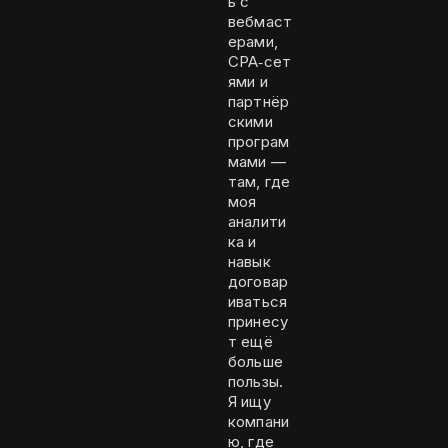
ь с
вебмаст
ерами,
CPA‑сет
ями и
партнёр
скими
програм
мами —
там, где
моя
аналити
ка и
навык
договар
иваться
принесу
т ещё
больше
пользы.
Я ищу
компани
ю, где