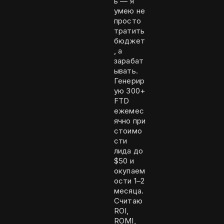
ь — я
умею не
просто
тратить
бюджет
, а
зарабат
ывать.
Генерир
ую 300+
FTD
ежемес
ячно при
стоимо
сти
лида до
$50 и
окупаем
ости 1–2
месяца.
Считаю
ROI,
ROMI,