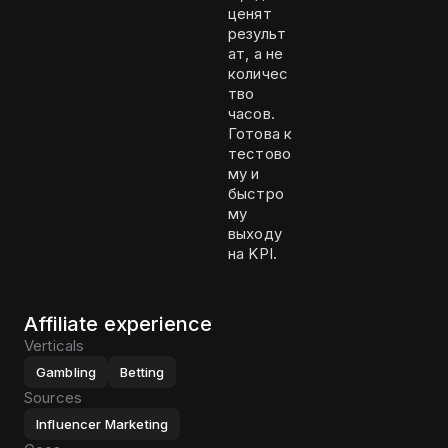
ценят
результ
ат, а не
количес
тво
часов.
Готова к
тестово
му и
быстро
му
выходу
на KPI.
Affiliate experience
Verticals
Gambling
Betting
Sources
Influencer Marketing