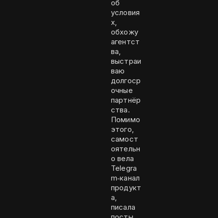
об
условия
х,
обхожу
агентст
ва,
выстраи
ваю
долгоср
очные
партнёр
ства.
Помимо
этого,
самост
оятельн
о вела
Telegra
m‑канал
продукт
а,
писала
посты,