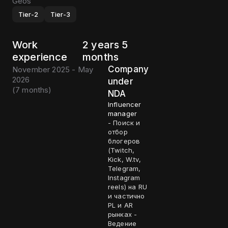
Geos
Tier-2
Tier-3
Work
2 years 5
experience
months
Company
November 2025 - May
2026
under
(
7 months
)
NDA
Influencer
manager
- Поиск и
отбор
блогеров
(Twitch,
Kick, W.tv,
Telegram,
Instagram
reels) на RU
и частично
PL и AR
рынках -
Ведение