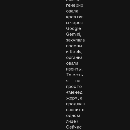
генерир
овала
креатив
ы через
Google
Gemini,
закупала
посевы
и Reels,
организ
овала
ивенты.
То есть
я — не
просто
«менед
жер», а
продакш
н‑юнит в
одном
лице)
Сейчас