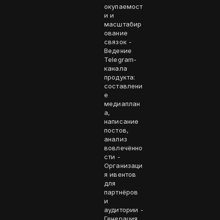
окупаемост
и и
масштабир
ование
связок -
Ведение
Telegram-
канала
продукта:
составлени
е
медиаплан
а,
написание
постов,
анализ
вовлечённо
сти -
Организаци
я ивентов
для
партнёров
и
аудитории -
Генерация