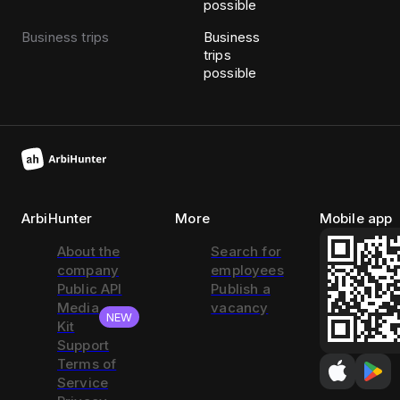
possible
Business trips
Business
trips
possible
ArbiHunter
More
Mobile app
About the
Search for
company
employees
Public API
Publish a
Media
vacancy
NEW
Kit
Support
Terms of
Service