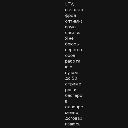
LTV,
выявляю
фрод,
оптимиз
ирую
связки.
Я не
боюсь
перегов
оров:
работа
ю с
пулом
до 50
стриме
ров и
блогеро
в
одновре
менно,
договар
иваюсь