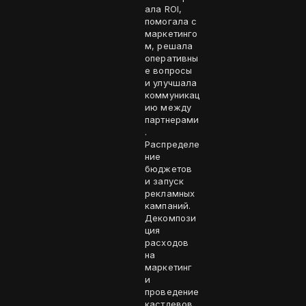
ала ROI,
помогала с
маркетинго
м, решала
оперативны
е вопросы
и улучшала
коммуникац
ию между
партнерами
.
Распределе
ние
бюджетов
и запуск
рекламных
кампаний.
Декомпози
ция
расходов
на
маркетинг
и
проведение
кастдевов.