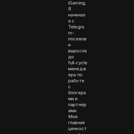
iGaming.
Я
начинал
а с
Telegra
m-
посевов
и
выросла
до
full‑cycle
менедж
ера по
работе
с
блогера
ми и
партнёр
ами.
Моя
главная
ценност