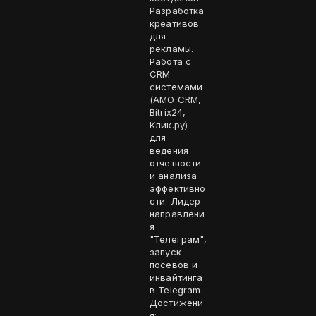
Разработка
креативов
для
рекламы.
Работа с
CRM-
системами
(AMO CRM,
Bitrix24,
Клик.ру)
для
ведения
отчетности
и анализа
эффективно
сти. Лидер
направлени
я
"Телеграм",
запуск
посевов и
инвайтинга
в Telegram.
Достижени
я: