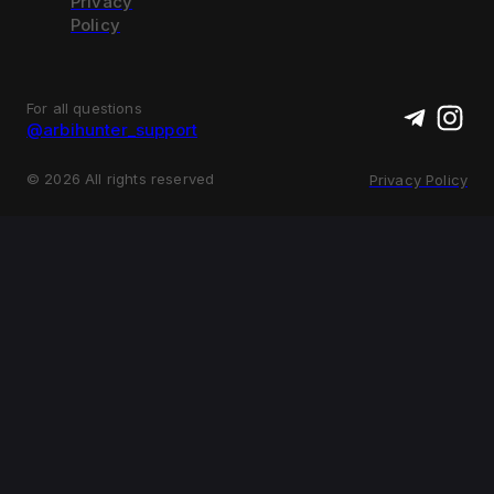
Privacy
Policy
For all questions
@arbihunter_support
©
2026
All rights reserved
Privacy Policy