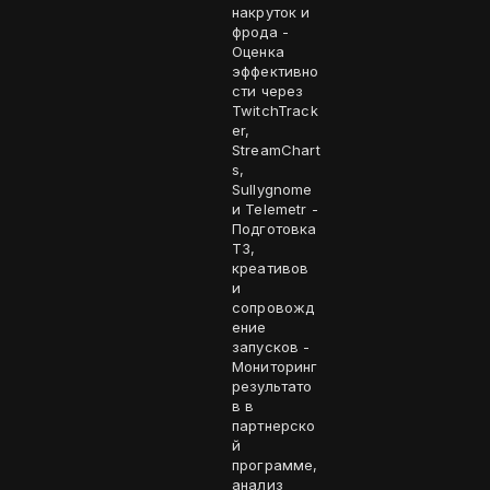
накруток и
фрода -
Оценка
эффективно
сти через
TwitchTrack
er,
StreamChart
s,
Sullygnome
и Telemetr -
Подготовка
ТЗ,
креативов
и
сопровожд
ение
запусков -
Мониторинг
результато
в в
партнерско
й
программе,
анализ