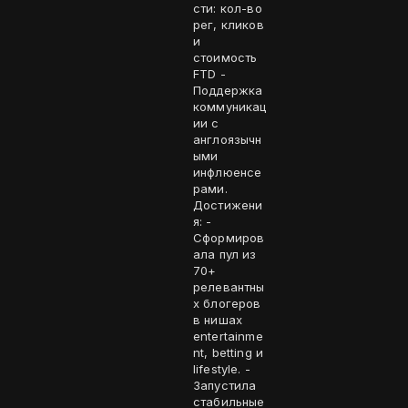
сти: кол-во
рег, кликов
и
стоимость
FTD -
Поддержка
коммуникац
ии с
англоязычн
ыми
инфлюенсе
рами.
Достижени
я: -
Сформиров
ала пул из
70+
релевантны
х блогеров
в нишах
entertainme
nt, betting и
lifestyle. -
Запустила
стабильные