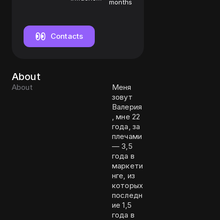
months
manager
Contacts
About
About
Меня
зовут
Валерия
, мне 22
года, за
плечами
— 3,5
года в
маркети
нге, из
которых
последн
ие 1,5
года в