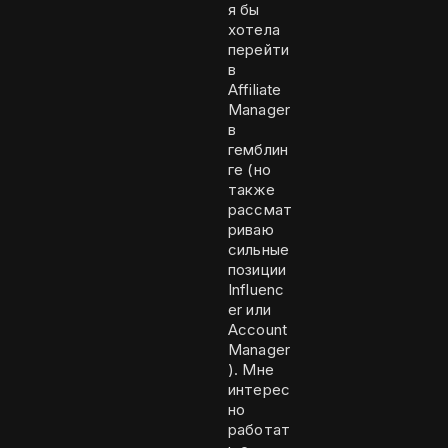
я бы
хотела
перейти
в
Affiliate
Manager
в
гемблин
ге (но
также
рассмат
риваю
сильные
позиции
Influenc
er или
Account
Manager
). Мне
интерес
но
работат