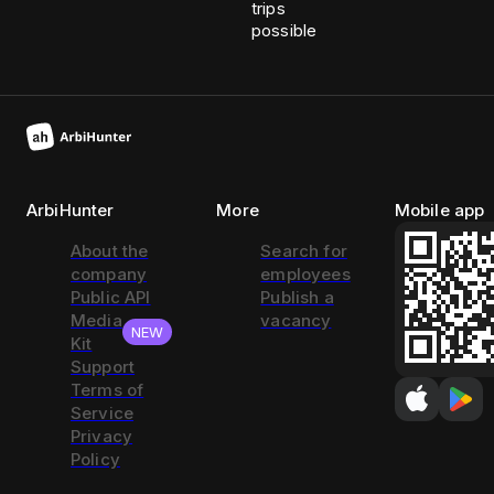
trips
possible
ArbiHunter
More
Mobile app
About the
Search for
company
employees
Public API
Publish a
Media
vacancy
NEW
Kit
Support
Terms of
Service
Privacy
Policy