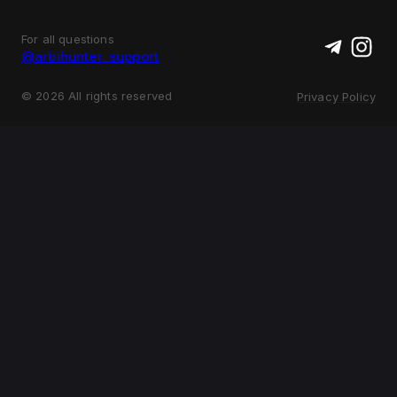
For all questions
@arbihunter_support
©
2026
All rights reserved
Privacy Policy