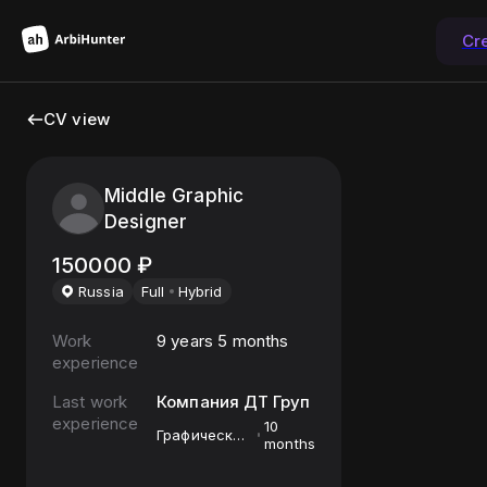
Cr
CV view
Middle Graphic
Designer
150000
₽
Russia
Full
Hybrid
Work
9 years 5 months
experience
Last work
Компания ДТ Груп
experience
10
Графический
months
дизайнер