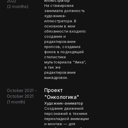
2022
иллюстратор
На стажировке
(
2 months
)
занимала должность
художника-
иллюстратора. В
основном в мои
обязанности входило:
создание и
редактирование
пропсов, создание
фонов в подходящей
стилистике
мультсериала "Умка",
а так же
редактирование
выкадровок.
Проект
October 2021 -
October 2021
"Онкологика"
(
1 month
)
Художник-аниматор
Создание движений
персонажей в технике
перекладной анимации
и монтаж — для