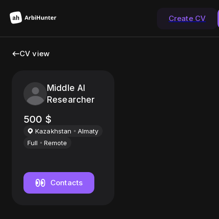
Create CV
CV view
Middle AI
Researcher
500
$
Kazakhstan
Almaty
Full
Remote
Contacts