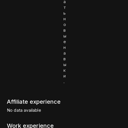
а
т
ь
н
о
в
ы
е
н
а
в
ы
к
и
.
Affiliate experience
No data available
Work experience