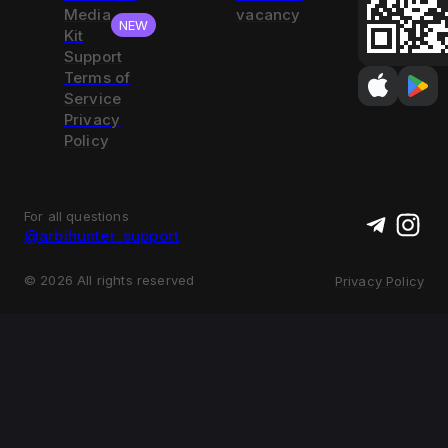
Media
vacancy
NEW
Kit
Support
Terms of
Service
Privacy
Policy
For all questions
@arbihunter_support
©
2026
All rights reserved
Privacy Policy