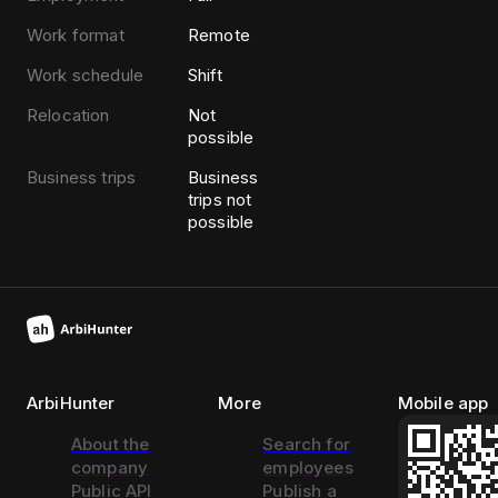
Work format
Remote
Work schedule
Shift
Relocation
Not
possible
Business trips
Business
trips not
possible
ArbiHunter
More
Mobile app
About the
Search for
company
employees
Public API
Publish a