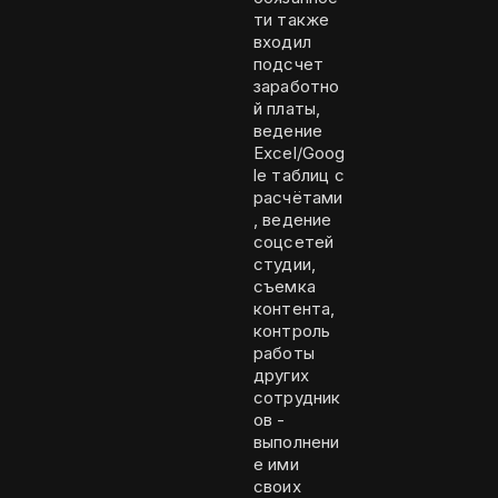
ти также
входил
подсчет
заработно
й платы,
ведение
Excel/Goog
le таблиц с
расчётами
, ведение
соцсетей
студии,
съемка
контента,
контроль
работы
других
сотрудник
ов -
выполнени
е ими
своих