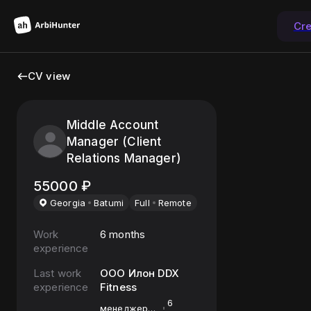
Cr
CV view
Middle Account
Manager (Client
Relations Manager)
55000
₽
Georgia
Batumi
Full
Remote
Work
6 months
experience
Last work
ООО Илон DDX
experience
Fitness
6
менеджер