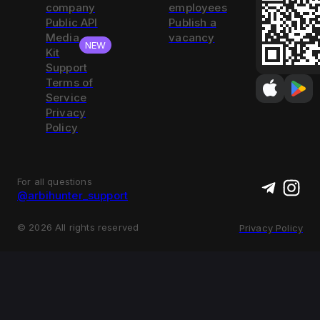
company
employees
Public API
Publish a
Media
vacancy
NEW
Kit
Support
Terms of
Service
Privacy
Policy
For all questions
@arbihunter_support
©
2026
All rights reserved
Privacy Policy