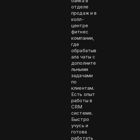
банка в
отделе
продаж и в
колл-
центре
фитнес
компании,
где
обрабатыв
ала чаты с
дополните
льными
задачами
по
клиентам.
Есть опыт
работы в
CRM
системе.
Быстро
учусь и
готова
работать