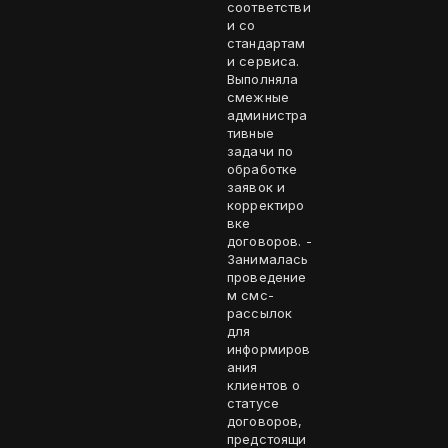
соответстви
и со
стандартам
и сервиса.
Выполняла
смежные
администра
тивные
задачи по
обработке
заявок и
корректиро
вке
договоров. -
Занималась
проведение
м смс-
рассылок
для
информиров
ания
клиентов о
статусе
договоров,
предстоящи