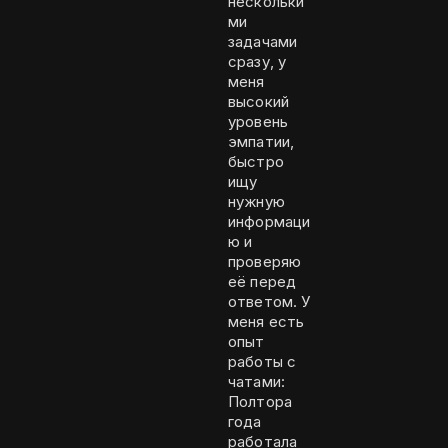
нескольки
ми
задачами
сразу, у
меня
высокий
уровень
эмпатии,
быстро
ищу
нужную
информаци
ю и
проверяю
её перед
ответом. У
меня есть
опыт
работы с
чатами:
Полтора
года
работала