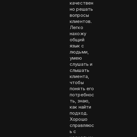
качествен
но решать
вопросы
клиентов.
Легко
нахожу
общий
язык с
людьми,
умею
слушать и
слышать
клиента,
чтобы
понять его
потребнос
ть, знаю,
как найти
подход.
Хорошо
справляюс
ь с