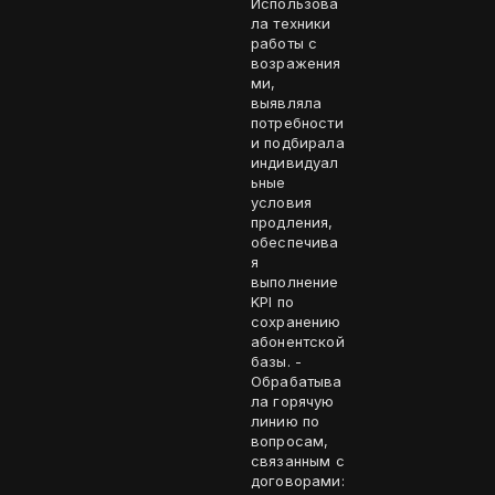
Использова
ла техники
работы с
возражения
ми,
выявляла
потребности
и подбирала
индивидуал
ьные
условия
продления,
обеспечива
я
выполнение
KPI по
сохранению
абонентской
базы. -
Обрабатыва
ла горячую
линию по
вопросам,
связанным с
договорами: