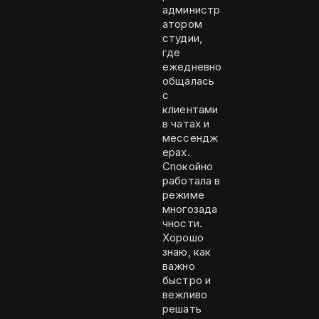
администр
атором
студии,
где
ежедневно
общалась
с
клиентами
в чатах и
мессендж
ерах.
Спокойно
работала в
режиме
многозада
чности.
Хорошо
знаю, как
важно
быстро и
вежливо
решать