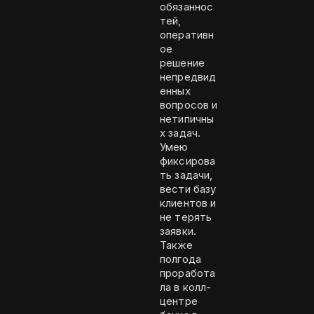
обязаннос
тей,
оперативн
ое
решение
непредвид
енных
вопросов и
нетипичны
х задач.
Умею
фиксирова
ть задачи,
вести базу
клиентов и
не терять
заявки.
Также
полгода
проработа
ла в колл-
центре