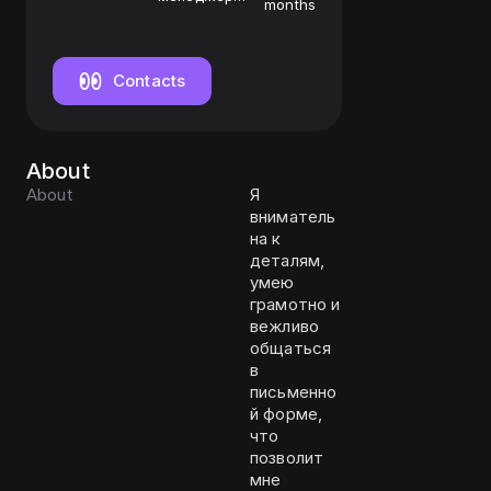
months
по
пролонгации
Contacts
About
About
Я
вниматель
на к
деталям,
умею
грамотно и
вежливо
общаться
в
письменно
й форме,
что
позволит
мне