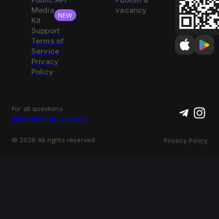
Media
vacancy
NEW
Kit
Support
Terms of
Service
Privacy
Policy
For all questions
@arbihunter_support
©
2026
All rights reserved
Privacy Policy