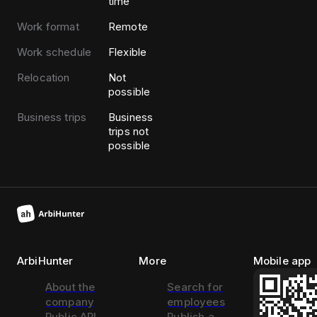
time
Work format
Remote
Work schedule
Flexible
Relocation
Not
possible
Business trips
Business
trips not
possible
ArbiHunter
More
Mobile app
About the
Search for
company
employees
Public API
Publish a