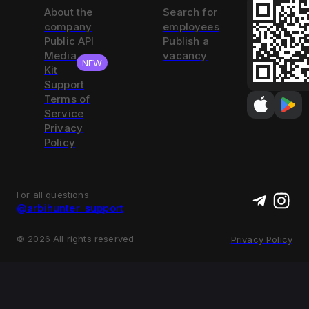
About the
Search for
company
employees
Public API
Publish a
Media
vacancy
NEW
Kit
Support
Terms of
Service
Privacy
Policy
For all questions
@arbihunter_support
©
2026
All rights reserved
Privacy Policy