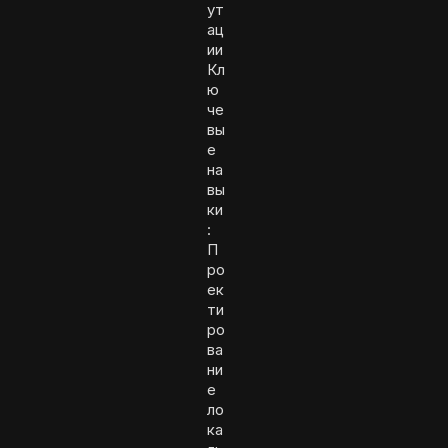
ут
ац
ии
Кл
ю
че
вы
е
на
вы
ки
:
П
ро
ек
ти
ро
ва
ни
е
ло
ка