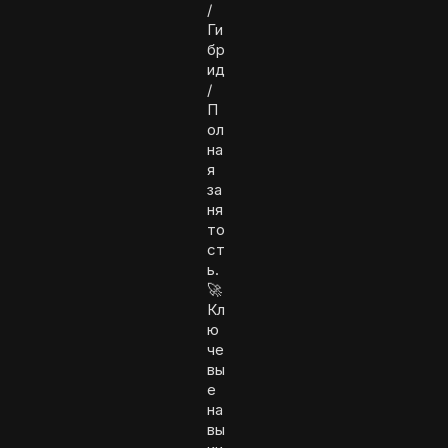
/
Ги
бр
ид
/
П
ол
на
я
за
ня
то
ст
ь.
🚀
Кл
ю
че
вы
е
на
вы