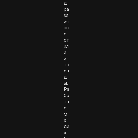
д
ра
зл
ич
ны
е
ст
ил
и
и
тр
ен
д
ы.
Ра
бо
та
с
м
е
ди
а: