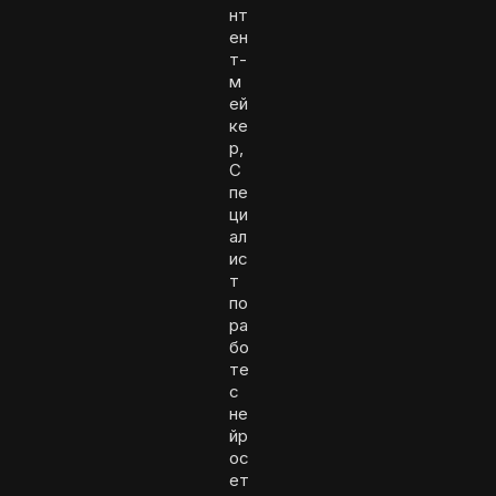
нт
ен
т-
м
ей
ке
р,
С
пе
ци
ал
ис
т
по
ра
бо
те
с
не
йр
ос
ет