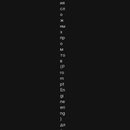
ия
сл
о
ж
ны
х
пр
о
м
то
в
(P
ro
m
pt
En
gi
ne
eri
ng
)
дл