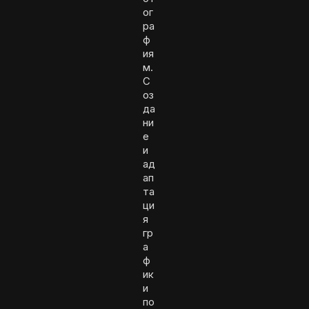
ог
ра
ф
ия
м.
С
оз
да
ни
е
и
ад
ап
та
ци
я
гр
а
ф
ик
и
по