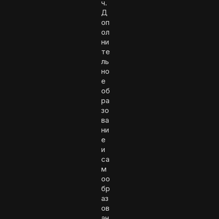
ч.
Д
оп
ол
ни
те
ль
но
е
об
ра
зо
ва
ни
е
и
са
м
оо
бр
аз
ов
ан