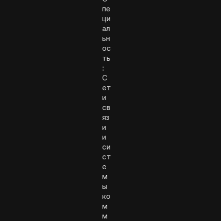
пе
ци
ал
ьн
ос
ть
:
С
ет
и
св
яз
и
и
си
ст
е
м
ы
ко
м
м