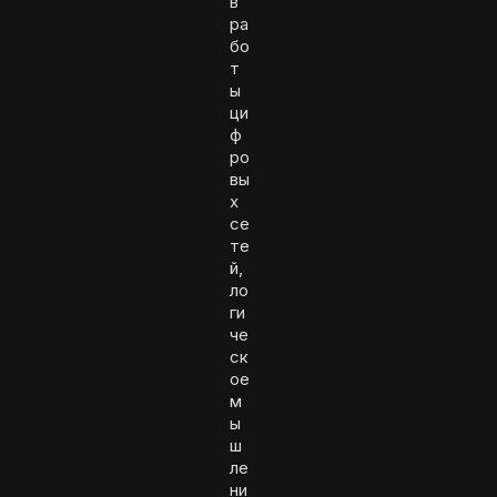
в
ра
бо
т
ы
ци
ф
ро
вы
х
се
те
й,
ло
ги
че
ск
ое
м
ы
ш
ле
ни