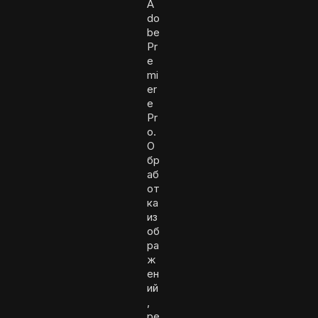
A
do
be
Pr
e
mi
er
e
Pr
o.
О
бр
аб
от
ка
из
об
ра
ж
ен
ий
,
ре