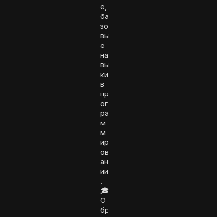
е,
ба
зо
вы
е
на
вы
ки
в
пр
ог
ра
м
м
ир
ов
ан
ии
.
🎓
О
бр