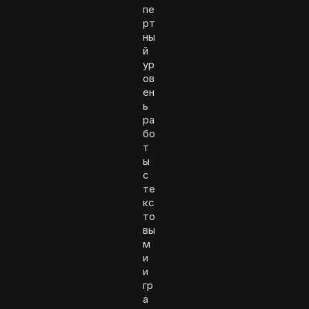
пе
рт
ны
й
ур
ов
ен
ь
ра
бо
т
ы
с
те
кс
то
вы
м
и
и
гр
а