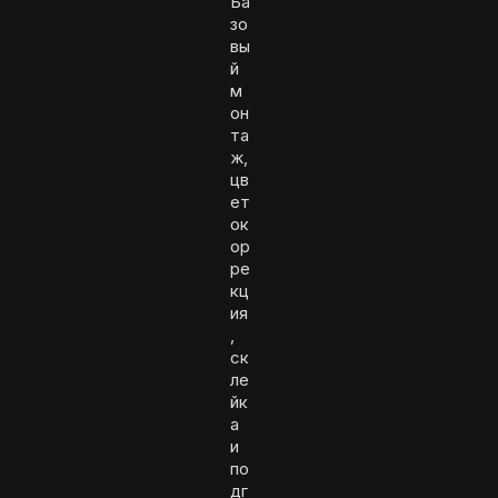
Ба
зо
вы
й
м
он
та
ж,
цв
ет
ок
ор
ре
кц
ия
,
ск
ле
йк
а
и
по
дг