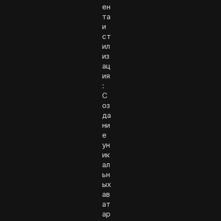
ен
та
и
ст
ил
из
ац
ия
:
С
оз
да
ни
е
ун
ик
ал
ьн
ых
ав
ат
ар