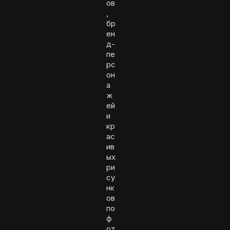
ов
,
бр
ен
д-
пе
рс
он
а
ж
ей
и
кр
ас
ив
ых
ри
су
нк
ов
по
ф
от