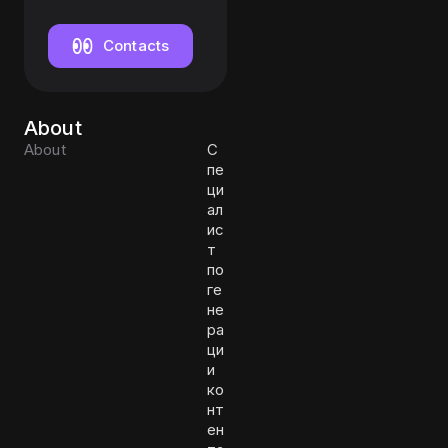
Contacts
About
About
С
пе
ци
ал
ис
т
по
ге
не
ра
ци
и
ко
нт
ен