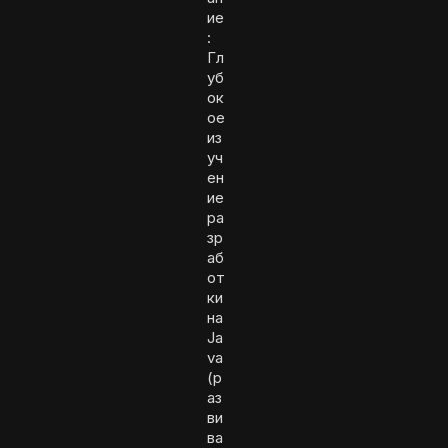
ие
:
Гл
уб
ок
ое
из
уч
ен
ие
ра
зр
аб
от
ки
на
Ja
va
(р
аз
ви
ва