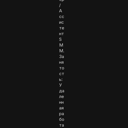
/
А
сс
ис
те
нт
S
M
M.
За
ня
то
ст
ь:
У
да
ле
нн
ая
ра
бо
та