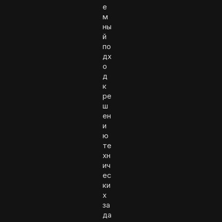
е
м
ны
й
по
дх
о
д
к
ре
ш
ен
и
ю
те
хн
ич
ес
ки
х
за
да