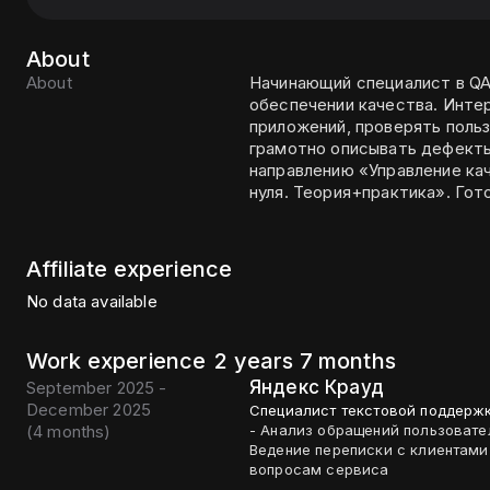
About
About
Начинающий специалист в QA,
обеспечении качества. Инте
приложений, проверять польз
грамотно описывать дефекты
направлению «Управление ка
нуля. Теория+практика». Гот
Affiliate experience
No data available
Work experience
2 years 7 months
Яндекс Крауд
September 2025 -
December 2025
Специалист текстовой поддерж
(
4 months
)
- Анализ обращений пользовате
Ведение переписки с клиентами
вопросам сервиса