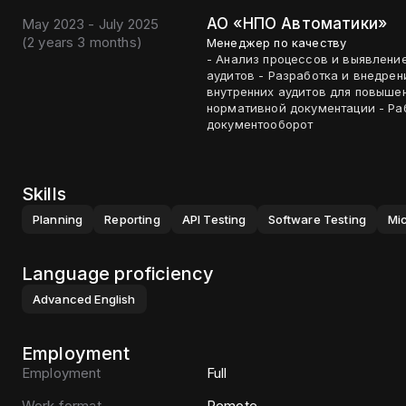
АО «НПО Автоматики»
May 2023 - July 2025
(
2 years 3 months
)
Менеджер по качеству
- Анализ процессов и выявление
аудитов - Разработка и внедре
внутренних аудитов для повыше
нормативной документации - Работа с документацией и оптимизация процессов
документооборот
Skills
Planning
Reporting
API Testing
Software Testing
Mic
Language proficiency
Advanced
English
Employment
Employment
Full
Work format
Remote