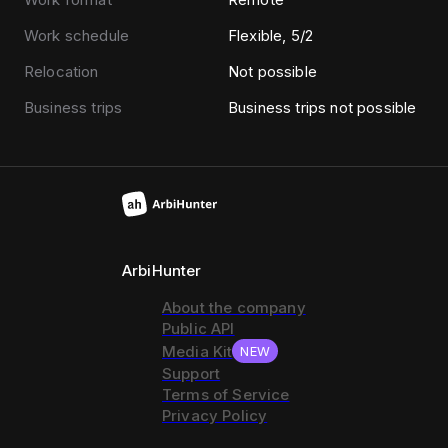
Work schedule
Flexible, 5/2
Relocation
Not possible
Business trips
Business trips not possible
ArbiHunter
About the company
Public API
Media Kit
NEW
Support
Terms of Service
Privacy Policy