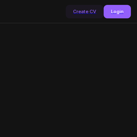
Create CV
Login