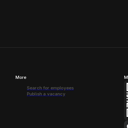
More
M
Search for employees
Publish a vacancy