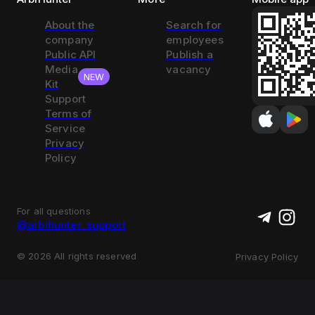
About the
Search for
company
employees
Public API
Publish a
Media
vacancy
NEW
Kit
Support
Terms of
Service
Privacy
Policy
For all questions
@arbihunter_support
©
2026
All rights reserved
Privacy Policy