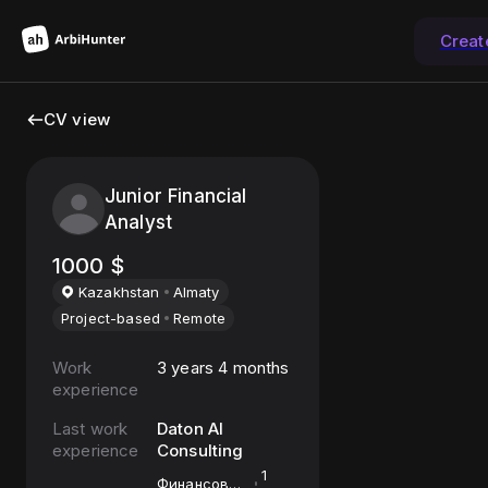
Creat
CV view
Junior Financial
Analyst
1000
$
Kazakhstan
Almaty
Project-based
Remote
Work
3 years 4 months
experience
Last work
Daton AI
experience
Consulting
1
Финансовый