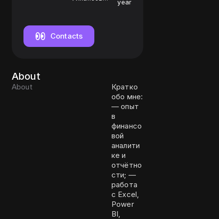
year
аналитик
Contacts
About
About
Кратко
обо мне:
— опыт
в
финансо
вой
аналити
ке и
отчётно
сти; —
работа
с Excel,
Power
BI,