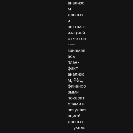
анализо
м
данных
и
автомат
изацией
отчётов
; —
занимал
ась
план-
факт
анализо
м, P&L,
финансо
выми
показат
елями и
визуализ
ацией
данных;
— умею