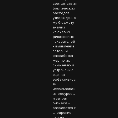
соответствия
фактических
расходов
утвержденно
му бюджету -
анализ
ключевых
финансовых
показателей
- выявление
потерь и
разработка
мер по их
снижению и
устранению -
оценка
эффективнос
ти
использован
ия ресурсов
и затрат
бизнеса -
разработка и
внедрение
пер по