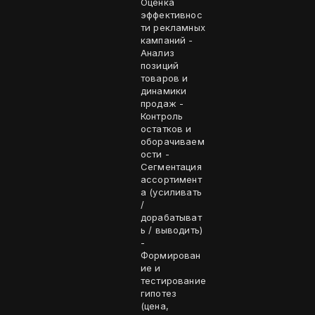
Оценка
эффективнос
ти рекламных
кампаний -
Анализ
позиций
товаров и
динамики
продаж -
Контроль
остатков и
оборачиваем
ости -
Сегментация
ассортимент
а (усиливать
/
дорабатыват
ь / выводить)
-
Формирован
ие и
тестирование
гипотез
(цена,