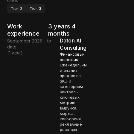
Geos
Tier-2
Tier-3
Work
3 years 4
experience
months
Daton AI
September 2025 - to
date
Consulting
(
1 year
)
Финансовый
аналитик
Еженедельны
й анализ
продаж по
SKU и
категориям -
Контроль
ключевых
метрик:
выручка,
маржа,
конверсия,
рекламные
расходы -