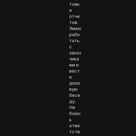
товк
е
отче
тов.
Умею
рабо
тать
с
заказ
чика
ми и
вест
и
дело
вую
бесе
ду.
Не
боюс
ь
отве
тств