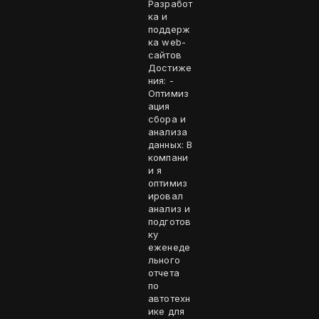
Разработ
ка и
поддерж
ка web-
сайтов
Достиже
ния: -
Оптимиз
ация
сбора и
анализа
данных: В
компани
и я
оптимиз
ировал
анализ и
подготов
ку
еженеде
льного
отчета
по
автотехн
ике для