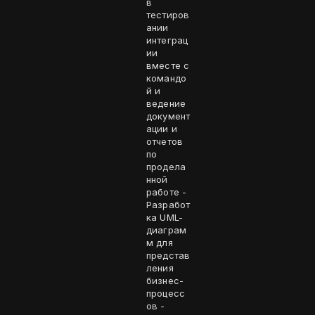
в
тестиров
ании
интеграц
ии
вместе с
командо
й и
ведение
документ
ации и
отчетов
по
продела
нной
работе -
Разработ
ка UML-
диаграм
м для
представ
ления
бизнес-
процесс
ов -