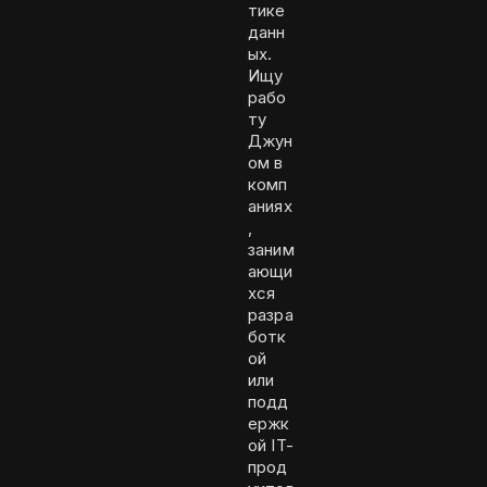
тике
данн
ых.
Ищу
рабо
ту
Джун
ом в
комп
аниях
,
заним
ающи
хся
разра
ботк
ой
или
подд
ержк
ой IT-
прод