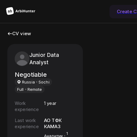
Create 
CV view
Junior Data
Analyst
Negotiable
Russia
Sochi
Full
Remote
Work
1 year
experience
Last work
АО ТФК
experience
КАМАЗ
1
Аналитик