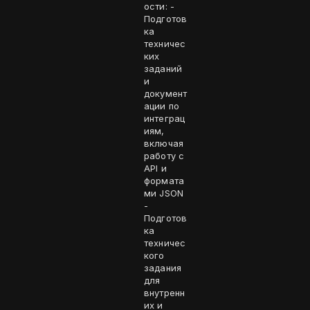
ости: -
Подготов
ка
техничес
ких
заданий
и
документ
ации по
интеграц
иям,
включая
работу с
API и
формата
ми JSON
-
Подготов
ка
техничес
кого
задания
для
внутренн
их и