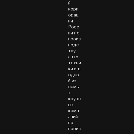
й
корп
орац
ии
Росс
ии по
произ
водс
тву
авто
техни
ки и в
одно
й из
самы
х
крупн
ых
комп
аний
по
произ