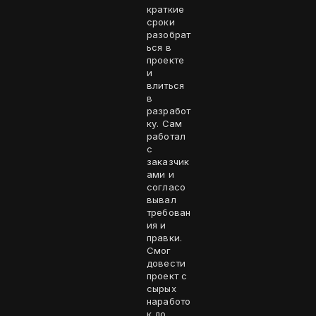
краткие
сроки
разобрат
ься в
проекте
и
влиться
в
разработ
ку. Сам
работал
с
заказчик
ами и
согласо
вывал
требован
ия и
правки.
Смог
довести
проект с
сырых
наработо
к до