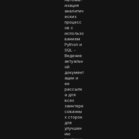
изация
аналитич
еских
процесс
ов с
использо
ванием
Python и
SQL -
Ведение
актуальн
ой
документ
ации и
ее
рассылк
а для
всех
заинтере
сованны
х сторон
для
улучшен
ию