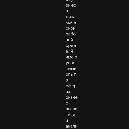
ению
в
дина
миче
ской
рабо
чей
сред
е. Я
имею
успе
шный
опыт
в
сфер
ах:
бизне
с-
анали
тики
и
анали