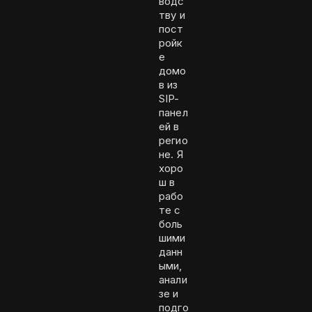
водс
тву и
пост
ройк
е
домо
в из
SIP-
панел
ей в
регио
не. Я
хоро
ш в
рабо
те с
боль
шими
данн
ыми,
анали
зе и
подго