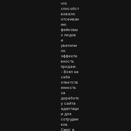
что
способст
вовало
отсеиван
ию
фейковы
х лидов
и
увеличи
ло
эффекти
вность
продаж.
- Взял на
себя
ответств
енность
за
доработк
у сайта
адаптаци
и для
сотрудни
ков.
Смог в