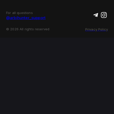
For all questions
@arbihunter_support
©
2026
All rights reserved
Privacy Policy