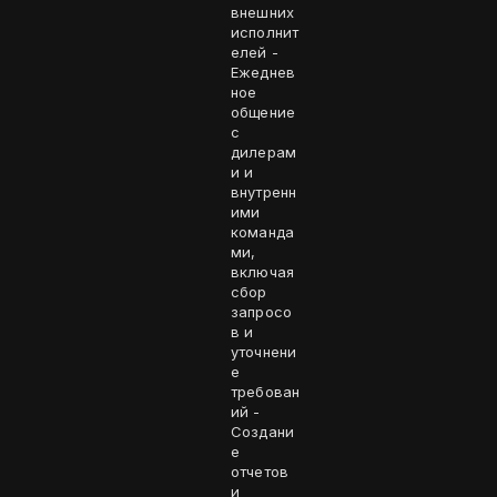
внешних
исполнит
елей -
Ежеднев
ное
общение
с
дилерам
и и
внутренн
ими
команда
ми,
включая
сбор
запросо
в и
уточнени
е
требован
ий -
Создани
е
отчетов
и