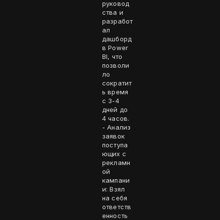
руковод
ства и
разработ
ал
дашборд
в Power
BI, что
позволи
ло
сократит
ь время
с 3-4
дней до
4 часов.
- Анализ
заявок
поступа
ющих с
рекламн
ой
кампани
и: Взял
на себя
ответств
енность