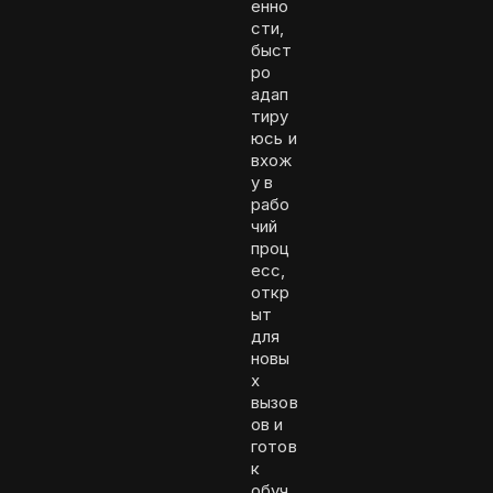
енно
сти,
быст
ро
адап
тиру
юсь и
вхож
у в
рабо
чий
проц
есс,
откр
ыт
для
новы
х
вызов
ов и
готов
к
обуч