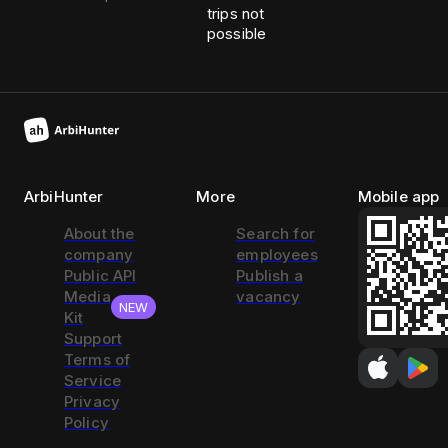
trips not
possible
ArbiHunter
More
Mobile app
About the
Search for
company
employees
Public API
Publish a
Media
vacancy
NEW
Kit
Support
Terms of
Service
Privacy
Policy