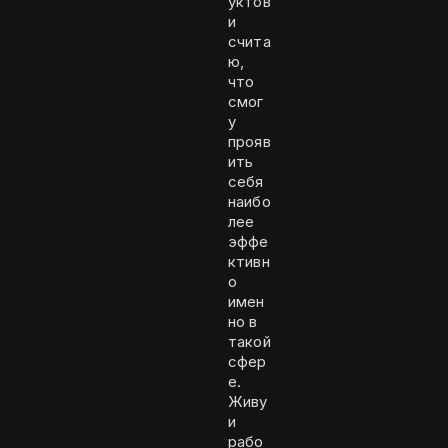
уктов
и
счита
ю,
что
смог
у
прояв
ить
себя
наибо
лее
эффе
ктивн
о
имен
но в
такой
сфер
е.
Живу
и
рабо