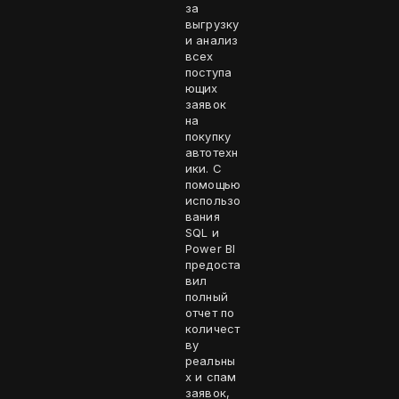
за
выгрузку
и анализ
всех
поступа
ющих
заявок
на
покупку
автотехн
ики. С
помощью
использо
вания
SQL и
Power BI
предоста
вил
полный
отчет по
количест
ву
реальны
х и спам
заявок,