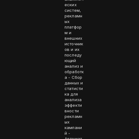
еских
систем,
рекламн
ых
платфор
м и
внешних
источник
ов и их
последу
ющий
анализ и
обработк
а - Сбор
данных и
статисти
ка для
анализа
эффекти
вности
рекламн
ых
кампани
й -
Автомат