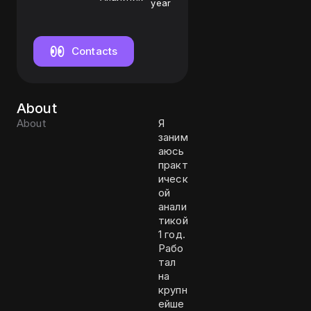
year
Contacts
About
About
Я
заним
аюсь
практ
ическ
ой
анали
тикой
1 год.
Рабо
тал
на
крупн
ейше