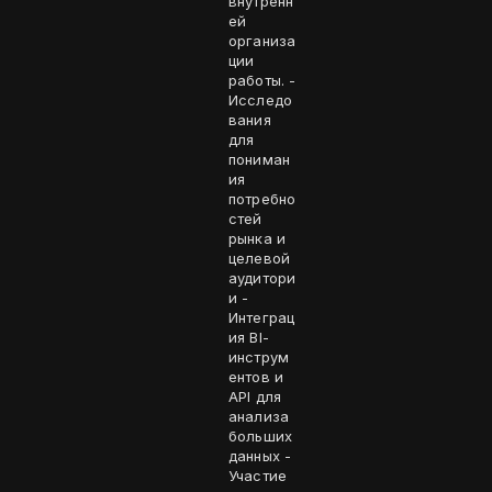
внутренн
ей
организа
ции
работы. -
Исследо
вания
для
пониман
ия
потребно
стей
рынка и
целевой
аудитори
и -
Интеграц
ия BI-
инструм
ентов и
API для
анализа
больших
данных -
Участие