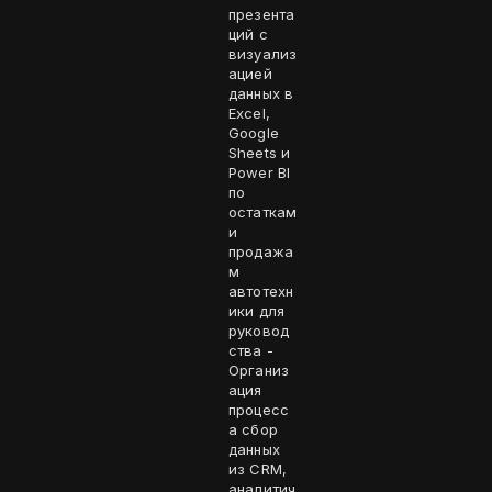
презента
ций с
визуализ
ацией
данных в
Excel,
Google
Sheets и
Power BI
по
остаткам
и
продажа
м
автотехн
ики для
руковод
ства -
Организ
ация
процесс
а сбор
данных
из CRM,
аналитич