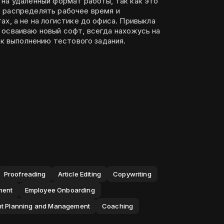
на удаленный формат работы, так как это
 распределять рабочее время и
ах, а не на логистике до офиса. Привыкла
 осваиваю новый софт, всегда нахожусь на
в к выполнению тестового задания.
Proofreading
Article Editing
Copywriting
ment
Employee Onboarding
nt Planning and Management
Coaching