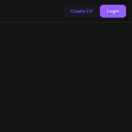
Create CV
Login