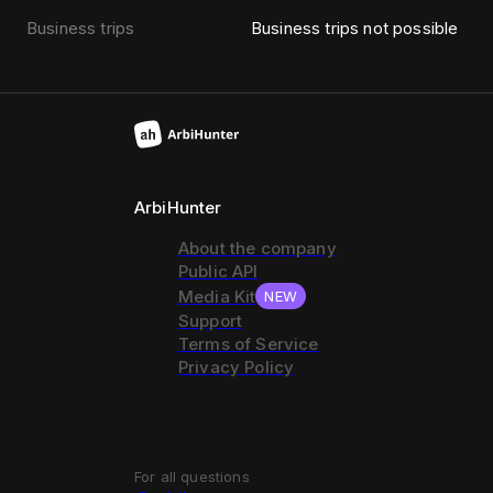
Business trips
Business trips not possible
ArbiHunter
About the company
Public API
Media Kit
NEW
Support
Terms of Service
Privacy Policy
For all questions