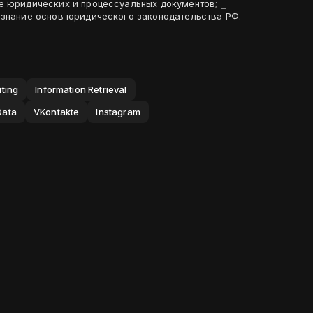
е юридических и процессуальных документов; ⎯
 знание основ юридического законодательства РФ.
iting
Information Retrieval
Data
VKontakte
Instagram