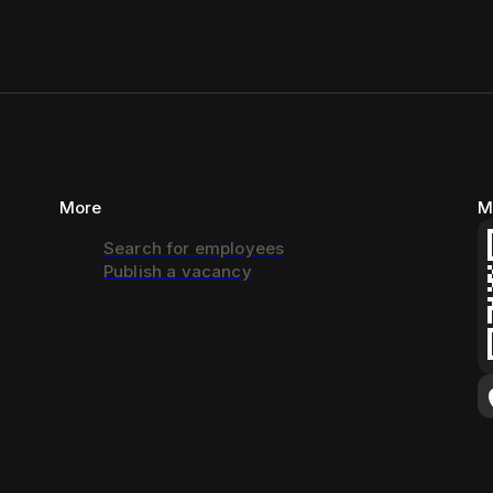
More
M
Search for employees
Publish a vacancy