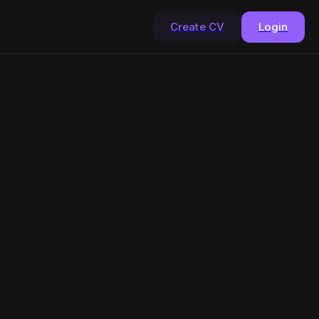
Create CV
Login