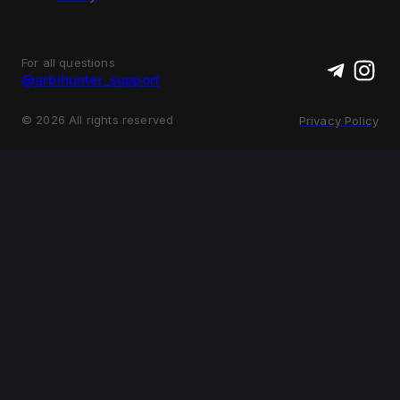
For all questions
@arbihunter_support
©
2026
All rights reserved
Privacy Policy