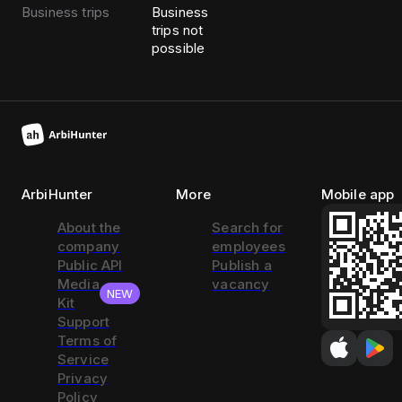
Business trips
Business
trips not
possible
ArbiHunter
More
Mobile app
About the
Search for
company
employees
Public API
Publish a
Media
vacancy
NEW
Kit
Support
Terms of
Service
Privacy
Policy