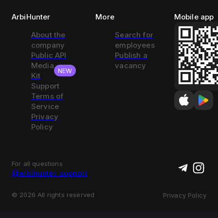
ArbiHunter
More
Mobile app
About the
Search for
company
employees
Public API
Publish a
Media
vacancy
NEW
Kit
Support
Terms of
Service
Privacy
Policy
For all questions
@arbihunter_support
©
2026
All rights reserved
Privacy Policy