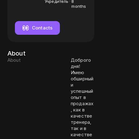
Учредитель
8
months
Contacts
About
About
Доброго
дня!
Имею
обширный
и
успешный
опыт в
продажах
, как в
качестве
тренера,
так и в
качестве