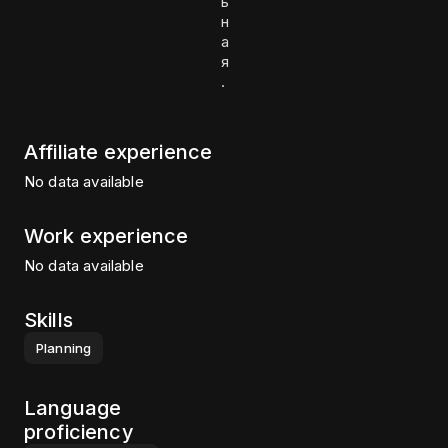
ь
н
а
я
.
Affiliate experience
No data available
Work experience
No data available
Skills
Planning
Language
proficiency