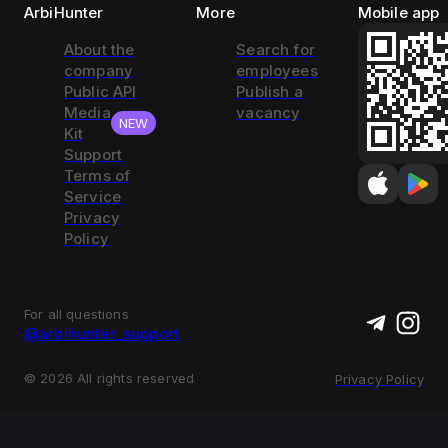
ArbiHunter
More
Mobile app
About the
Search for
company
employees
Public API
Publish a
Media
vacancy
NEW
Kit
Support
Terms of
Service
Privacy
Policy
For all questions
@arbihunter_support
©
2026
All rights reserved
Privacy Policy