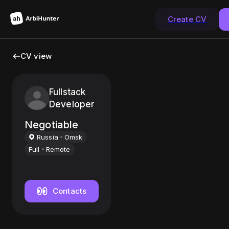
Create CV
CV view
Fullstack
Developer
Negotiable
Russia
Omsk
Full
Remote
Contacts