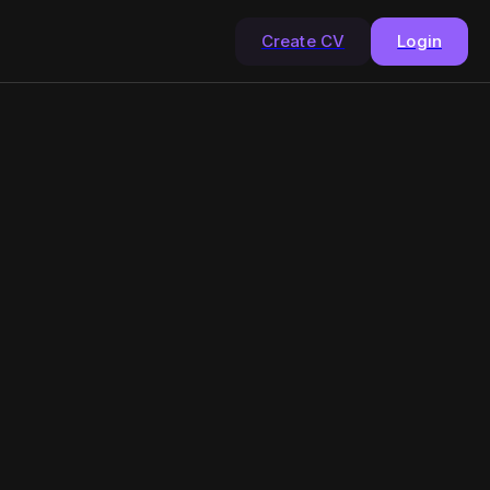
Create CV
Login