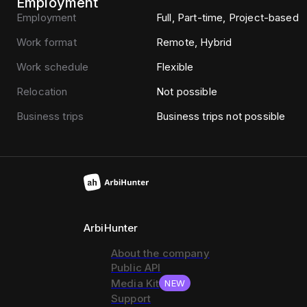
Employment
Employment
Full, Part-time, Project-based
Work format
Remote, Hybrid
Work schedule
Flexible
Relocation
Not possible
Business trips
Business trips not possible
ArbiHunter
About the company
Public API
Media Kit
NEW
Support