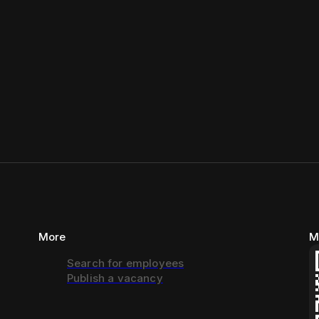
More
M
Search for employees
Publish a vacancy