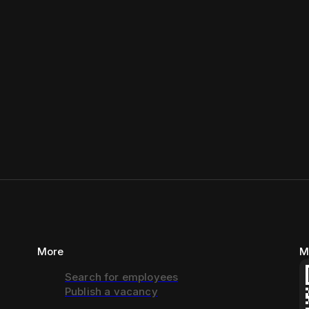
More
M
Search for employees
Publish a vacancy