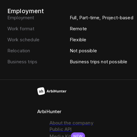
Employment
Employment
Full, Part-time, Project-based
Work format
Remote
Work schedule
Flexible
Relocation
Not possible
Business trips
Business trips not possible
ArbiHunter
About the company
Public API
Media Kit
NEW