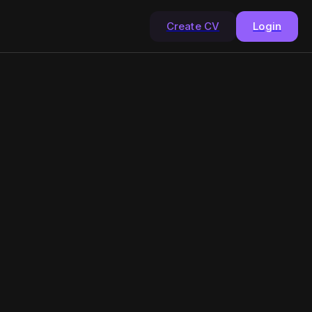
Create CV
Login