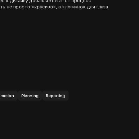
ес к дизайну добавляет в этот процесс
ть не просто «красиво», а «логично» для глаза
omotion
Planning
Reporting