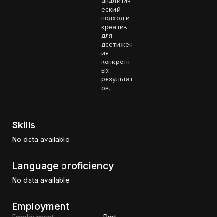
аналитич
еский
подход и
креатив
для
достижен
ия
конкретн
ых
результат
ов.
Skills
No data available
Language proficiency
No data available
Employment
Employment
Part-