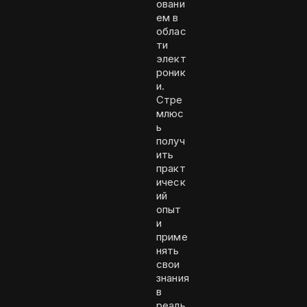
овани
ем в
облас
ти
элект
роник
и.
Стре
млюс
ь
получ
ить
практ
ическ
ий
опыт
и
приме
нять
свои
знания
в
реаль