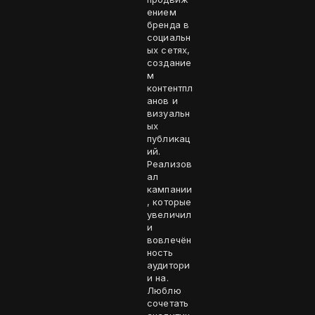
ением
бренда в
социальн
ых сетях,
создание
м
контентпл
анов и
визуальн
ых
публикац
ий.
Реализов
ал
кампании
, которые
увеличил
и
вовлечён
ность
аудитори
и на.
Люблю
сочетать