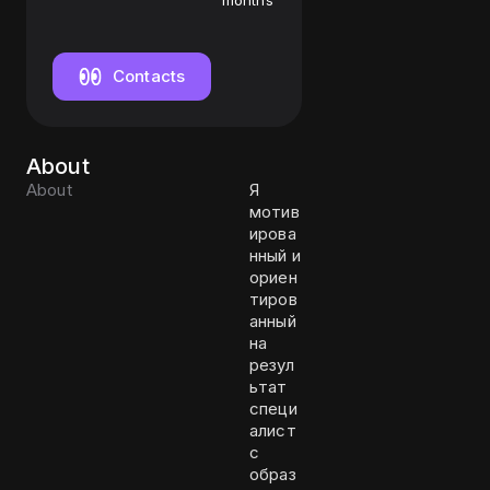
mencer
months
Contacts
About
About
Я
мотив
ирова
нный и
ориен
тиров
анный
на
резул
ьтат
специ
алист
с
образ