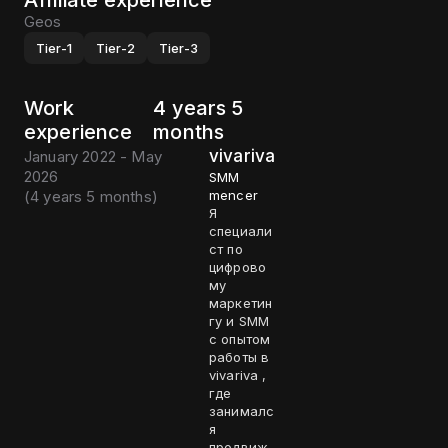
Affiliate experience
Geos
Tier-1
Tier-2
Tier-3
Work
4 years 5
experience
months
vivariva
January 2022 - May
2026
SMM
(
4 years 5 months
)
mencer
Я
специали
ст по
цифрово
му
маркетин
гу и SMM
с опытом
работы в
vivariva ,
где
занималс
я
продвиж