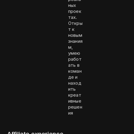
ных
проек
тах.
Откры
т к
новым
знания
м,
умею
работ
ать в
коман
де и
наход
ить
креат
ивные
решен
ия