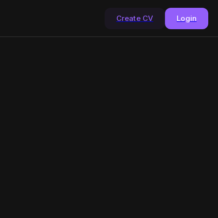
Create CV
Login