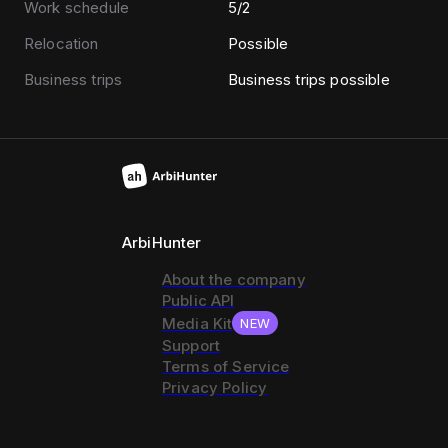
Work schedule
5/2
Relocation
Possible
Business trips
Business trips possible
ArbiHunter
About the company
Public API
Media Kit
NEW
Support
Terms of Service
Privacy Policy