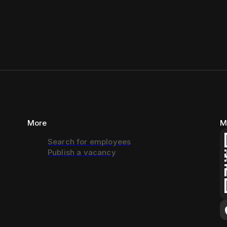
More
M
Search for employees
Publish a vacancy