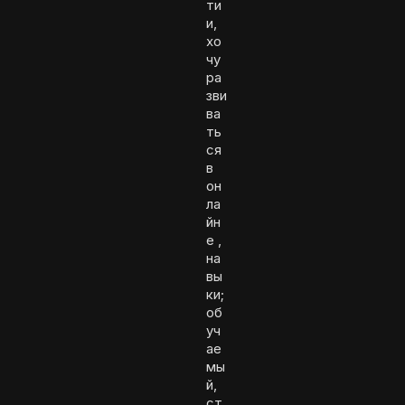
ти
и,
хо
чу
ра
зви
ва
ть
ся
в
он
ла
йн
е ,
на
вы
ки;
об
уч
ае
мы
й,
ст