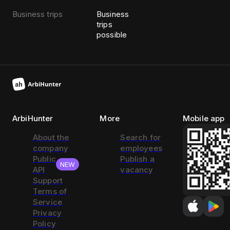
Business trips
Business
trips
possible
ArbiHunter
More
Mobile app
About the
Search for
company
employees
Public
Publish a
NEW
API
vacancy
Support
Terms of
Service
Privacy
Policy