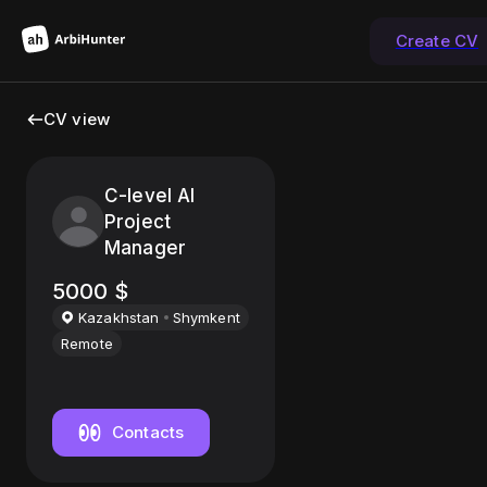
Create CV
CV view
C-level AI
Project
Manager
5000
$
Kazakhstan
Shymkent
Remote
Contacts