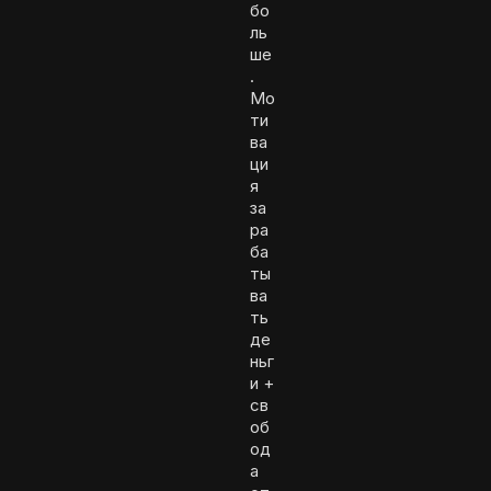
бо
ль
ше
.
Мо
ти
ва
ци
я
за
ра
ба
ты
ва
ть
де
ньг
и +
св
об
од
а