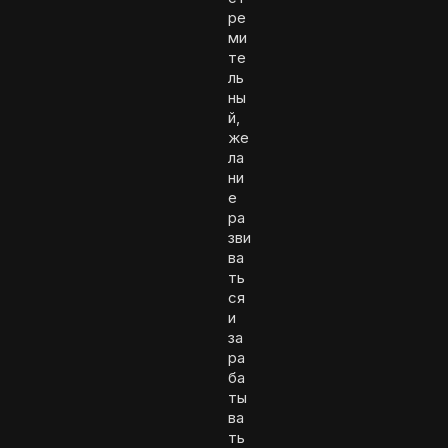
ре
ми
те
ль
ны
й,
же
ла
ни
е
ра
зви
ва
ть
ся
и
за
ра
ба
ты
ва
ть