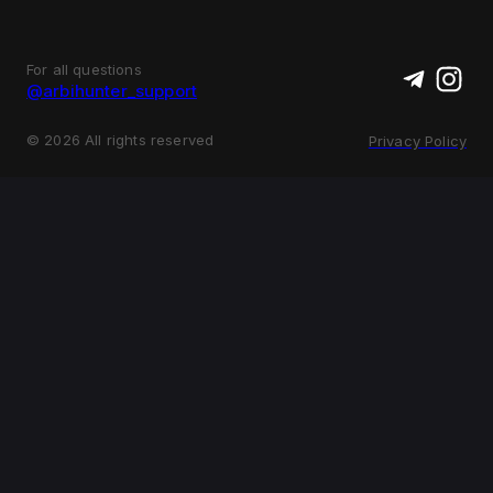
For all questions
@arbihunter_support
©
2026
All rights reserved
Privacy Policy