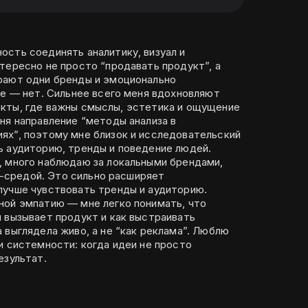
ость соединять аналитику, визуал и
тересно не просто “продавать продукт”, а
рают одни бренды и эмоционально
меня вдохновляют
проекты, где важны смыслы, эстетика и ощущение
ня направление “методы анализа в
ях”, поэтому мне близок и исследовательский
ь аудиторию, тренды и поведение людей.
, много наблюдаю за локальными брендами,
al-средой. Это сильно расширяет
лучше чувствовать тренды и аудиторию.
ной эмпатию — мне легко понимать, что
 вызывает продукт и как выстраивать
глядела живо, а не “как реклама”. Люблю
и системности: когда идеи не просто
езультат.