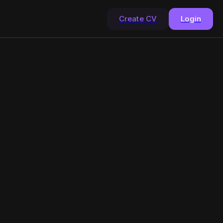
Create CV
Login