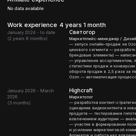
No data available
Work experience
4 years 1 month
Светогор
January 2024 - to date
(
2 years 8 months
)
Маркетплейс-менеджер / Дизай
— запуск онлайн-продаж на Ozon
ценового сегмента — разработк
брендовые элементы) — написан
— управление ассортиментом, 
статистики продаж и конверсии — 
оборота продаж в 2,5 раза за п
Ozon — автоматизация процесс
Highcraft
January 2026 - March
2026
Маркетолог
(
3 months
)
— разработка контент-стратеги
сценариев видеоконтента и нов
продукта — тестирование гипот
вовлечением аудитории — анали
— участие в формировании позиционирования бр
и усилении маркетинговой комм
форматов и работа над вовлече