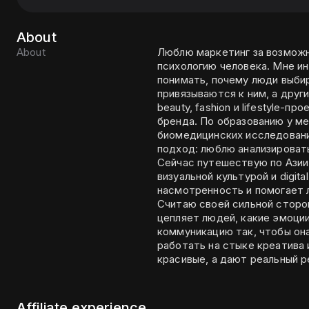
About
About
Люблю маркетинг за возможн
психологию человека. Мне ин
понимать, почему люди выби
привязываются к ним, а другие — нет. Сильнее всего 
beauty, fashion и lifestyle-
бренда. По образованию у ме
биомедицинских исследовани
подход: люблю анализироват
Сейчас путешествую по Азии
визуальной культурой и digit
насмотренность и помогает 
Считаю своей сильной сторо
цепляет людей, какие эмоции
коммуникацию так, чтобы она вы
работать на стыке креатива 
красивые, а дают реальный р
Affiliate experience