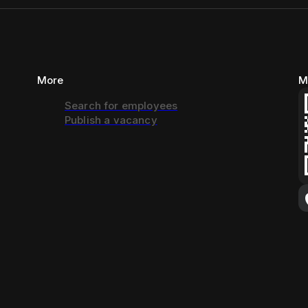
More
M
Search for employees
Publish a vacancy