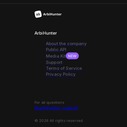
ArbiHunter
About the company
Public API
Media Kit
NEW
Support
Terms of Service
Privacy Policy
For all questions
@arbihunter_support
©
2026
All rights reserved