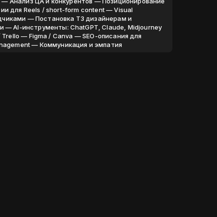
ов — Анализ ЦА и конкурентов — Позиционирование
и для Reels / short-form content — Visual
рядчиками — Постановка ТЗ дизайнерам и
 — AI-инструменты: ChatGPT, Claude, Midjourney
 / Trello — Figma / Canva — SEO-описания для
anagement — Коммуникация и эмпатия