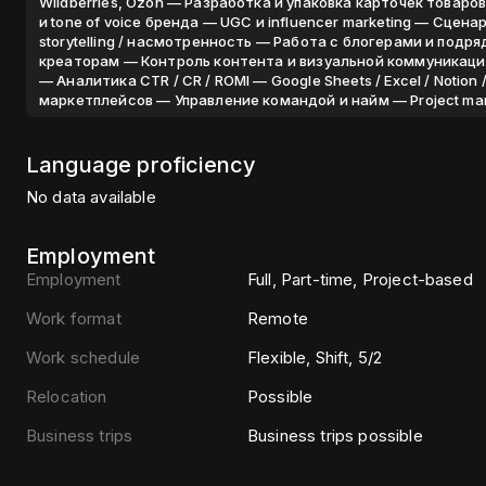
Wildberries, Ozon — Разработка и упаковка карточек товар
и tone of voice бренда — UGC и influencer marketing — Сценари
storytelling / насмотренность — Работа с блогерами и под
креаторам — Контроль контента и визуальной коммуникации
— Аналитика CTR / CR / ROMI — Google Sheets / Excel / Notion
маркетплейсов — Управление командой и найм — Project m
Language proficiency
No data available
Employment
Employment
Full, Part-time, Project-based
Work format
Remote
Work schedule
Flexible, Shift, 5/2
Relocation
Possible
Business trips
Business trips possible