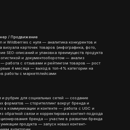
нер / Продвижение
 и Wildberries с нуля — аналитика конкурентов и
а визуала карточек товаров (инфографика, фото,
ие SEO-описаний и упаковка преимуществ продукта
логистикой и документооборотом — анализ
работа с отзывами и рейтингом товаров — рост
ервые 4 месяца — выход в топ-4% категории на
ов работы с маркетплейсами
и и рубрик для социальных сетей — создание
ых форматов — сторителлинг вокруг бренда и
ез в коммуникации и контенте — работа с UGC и
з обратной связи и корректировка контент-подхода
енда — участие в развитии бренда
уникации продукта — запуск новых контент-
нием аудитории