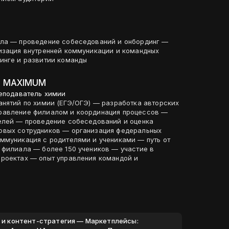
ала — проведение собеседований и онбординг —
изация внутренней коммуникации и командных
инге и развитии команды
р MAXIMUM
реподаватель химии
анятий по химии (ЕГЭ/ОГЭ) — разработка авторских
равление филиалом и координация процессов —
елей — проведение собеседований и оценка
овых сотрудников — организация федеральных
икация с родителями и учениками — путь от
 филиала — более 150 учеников — участие в
роектах — опыт управления командой и
г и контент-стратегия — Маркетплейсы: