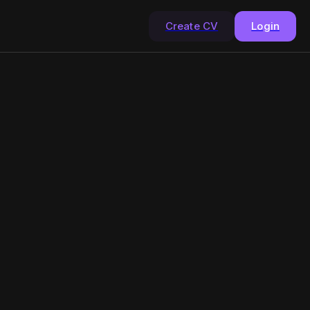
Create CV
Login