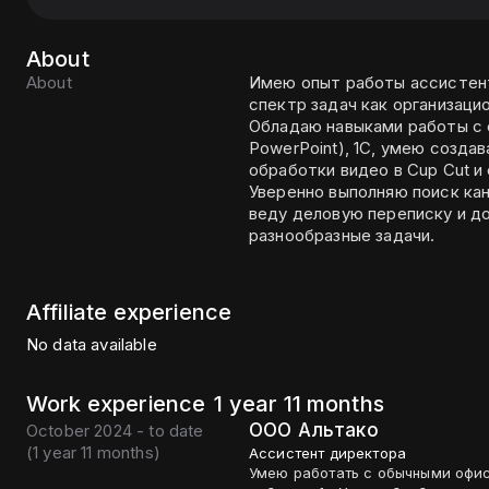
About
About
Имею опыт работы ассистен
спектр задач как организаци
Обладаю навыками работы с 
PowerPoint), 1С, умею созда
обработки видео в Cup Cut и 
Уверенно выполняю поиск кан
веду деловую переписку и д
разнообразные задачи.
Affiliate experience
No data available
Work experience
1 year 11 months
ООО Альтако
October 2024 - to date
(
1 year 11 months
)
Ассистент директора
Умею работать с обычными офис