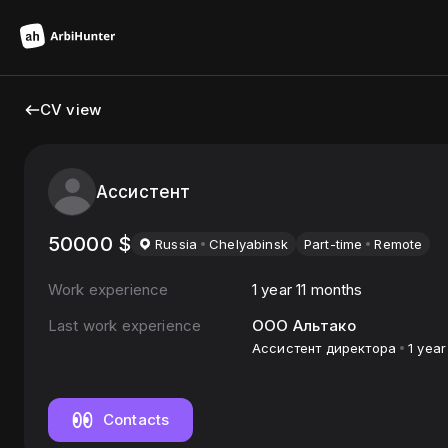
CV view
Ассистент
50000
$
Russia
Chelyabinsk
Part-time
Remote
Work experience
1 year 11 months
Last work experience
ООО Альтако
Ассистент директора
1 year
Contacts