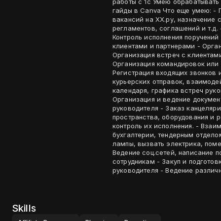
работы с 1с Умею обрабатывать 
гайды в Canva Что еще умею: - Поиск кандидатов на вакансии (размещение
вакансий на ХХ.ру, назначение 
регламентов, соглашений и т.д.
Контроль исполнения поручений
клиентами и партнерами - Орган
Организация встреч с клиентам
Организация командировок или 
Регистрация входящих звонков 
курьерских отправок, взаимоде
календаря, графика встреч руко
Организация и ведение докумен
руководителя - Заказ канцелярии
пространства, оборудования и р
контроль их исполнения. - Вза
бухгалтерии, тендерным отделом
лампы, вызвать электрика, помен
Ведение соц.сетей, написание по
сотрудникам - Закуп и подготов
руководителя - Ведение различ
Skills