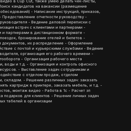
видео в Cup Cut, также умею делать чек-листы,
собеседований) - Написание инструкций, приказов,
 - Предоставление отчетности руководству -
 руководителя - Ведение деловой переписки с
изация встреч с клиентами и партнерами -
и и партнерами в дистанционном формате -
поездок, бронирование отелей и билетов -
и документов, их распределение - Оформление
йствие с почтой и курьерскими службами - Ведение
водителя, организация его рабочего времени -
тооборота - Организация рабочего места
, воды и т.д. - Организация и контроль офисного
есурсов. - Выставление задач сотрудникам и
имодействие с отделом продаж, отделом
, складом. - Решение различных задач: заказать
ять картридж в принтере, заказать мебель, и т.д. -
стов, монтаж видео - Работа в 1с - Расчет зп
ка подарков для клиентов - Решение личных задач
ных табелей в организации