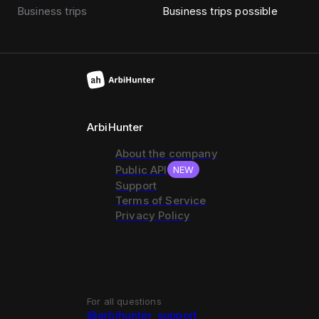
Business trips
Business trips possible
ArbiHunter
About the company
Public API
NEW
Support
Terms of Service
Privacy Policy
For all questions
@arbihunter_support