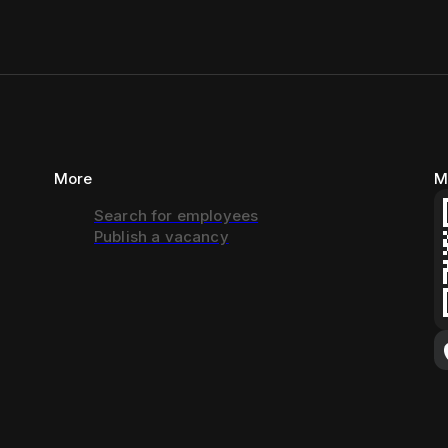
More
M
Search for employees
Publish a vacancy