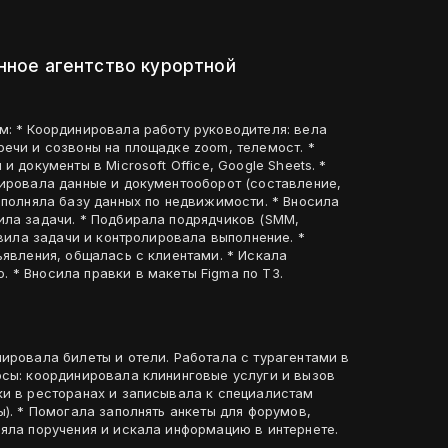
онное агентство курортной
м: * Координировала работу руководителя: вела
ечи и созвоны на площадке zoom, телемост. *
и документы в Microsoft Office, Google Sheets. *
лировала данные и документооборот (составление,
аполняла базу данных по недвижимости. * Вносила
ила задачи. * Подбирала подрядчиков (SMM,
авила задачи и контролировала выполнение. *
ъявления, общалась с клиентами. * Искала
 * Вносила правки в макеты Figma по ТЗ.
ировала билеты и отели. Работала с турагентами в
ки в ресторанах и записывала к специалистам
ы). * Помогала заполнять анкеты для форумов,
няла поручения и искала информацию в интернете.