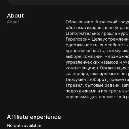
About
About
Образование: Казанский гос
«Автоматизированное управл
Дополнительно: прошла курс
Гариповой» Целеустремлённость, интеллект, эмоциональная
сдержанность, способность
организованность, коммуникабельнос
выборе компании: - возможно
управленческих навыков и участи
компетенции: • Организация
календаря, планирование вс
(документооборот, презента
(тревел, бытовые задачи, за
подрядчиками и контроль вып
сервисами для совместной р
Affiliate experience
No data available