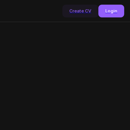
Create CV
Login