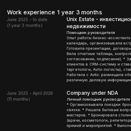
Work experience
1 year 3 months
Unix Estate - инвестици
June 2025 - to date
(
1 year 3 months
)
недвижимости
Помощник руководителя
Опыт работы бизнес-ассистенто
календарь, организовывала встр
Готовила презентации, договоры 
Вела отчетные таблицы, контро
согласование, подписание). * З
клиентов в CRM-систему и став
таргетологи, Avito-логисты), ст
Работала с Avito: размещала об
различную деловую информацию.
Company under NDA
June 2025 - April 2026
(
11 months
)
Личный помощник руководителя
* Организовывала поездки: брон
связке. * Решала бытовые вопросы: координировала клининговые услуги и вызов
мастеров. * Бронировала столи
(врачи, косметологи, репетитор
премий и мероприятий. * Выпол