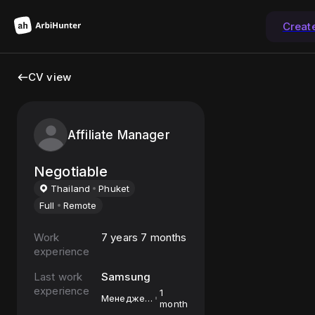
Creat
CV view
Affiliate Manager
Negotiable
Thailand
Phuket
Full
Remote
Work
7 years 7 months
experience
Last work
Samsung
experience
1
Менеджер
month
по