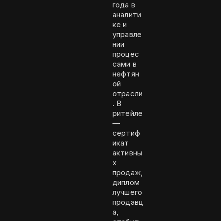
года в
аналити
ке и
управле
нии
процес
сами в
нефтян
ой
отрасли
. В
ритейле
—
сертиф
икат
активны
х
продаж,
диплом
лучшего
продавц
а,