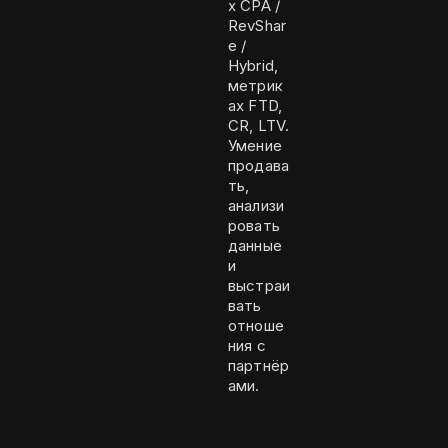
х CPA /
RevShar
e /
Hybrid,
метрик
ах FTD,
CR, LTV.
Умение
продава
ть,
анализи
ровать
данные
и
выстраи
вать
отноше
ния с
партнёр
ами.