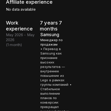
Affiliate experience
No data available
Work
7 years 7
experience
months
Samsung
May 2026 - May
2026
Менеджер по
(
1 month
)
продажам
• Перевод в
Samsung как
признание
высоких
результатов —
внутреннее
повышение из
Lego в рамках
группы компаний •
Стабильное
выполнение
планов по
конверсии:
превращал