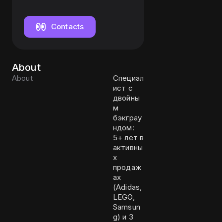
продажам
Contacts
About
About
Специал
ист с
двойны
м
бэкграу
ндом:
5+ лет в
активны
х
продаж
ах
(Adidas,
LEGO,
Samsun
g) и 3