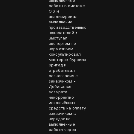
выполненные
работы в системе
OIS и
анализировал
выполнение
производственных
показателей •
Выступал
экспертом по
нормативам —
консультировал
мастеров буровых
бригад и
отрабатывал
разногласия с
заказчиком •
Добивался
возврата
некорректно
исключённых
средств на оплату
заказчиком в
нарядах на
выполненные
работы через