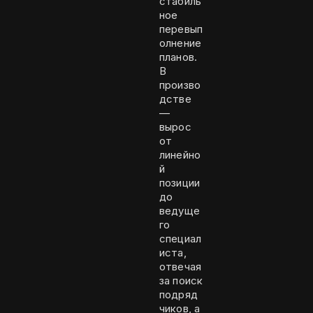
стабиль
ное
перевып
олнение
планов.
В
произво
дстве
—
вырос
от
линейно
й
позиции
до
ведуще
го
специал
иста,
отвечая
за поиск
подряд
чиков, а