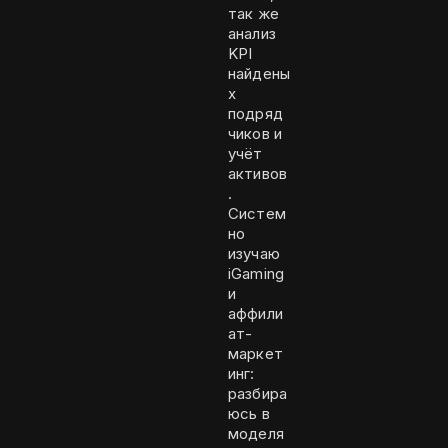
так же
анализ
KPI
найдены
х
подряд
чиков и
учёт
активов
.
Систем
но
изучаю
iGaming
и
аффили
ат-
маркет
инг:
разбира
юсь в
моделя