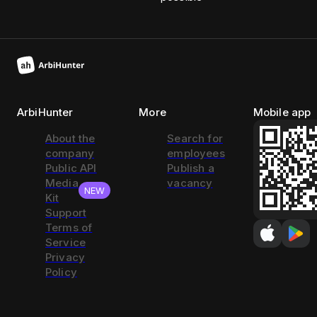
ArbiHunter
More
Mobile app
About the
Search for
company
employees
Public API
Publish a
Media
vacancy
NEW
Kit
Support
Terms of
Service
Privacy
Policy