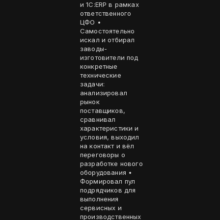
и 1С:ERP в рамках
ответственного
ЦФО •
Самостоятельно
искал и отбирал
заводы-
изготовители под
конкретные
технические
задачи:
анализировал
рынок
поставщиков,
сравнивал
характеристики и
условия, выходил
на контакт и вёл
переговоры о
разработке нового
оборудования •
Формировал пул
подрядчиков для
выполнения
сервисных и
производственных