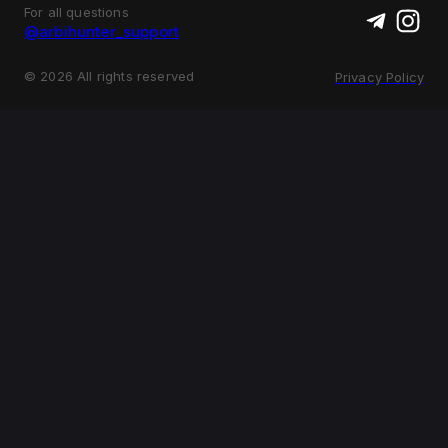
For all questions
@arbihunter_support
©
2026
All rights reserved
Privacy Policy