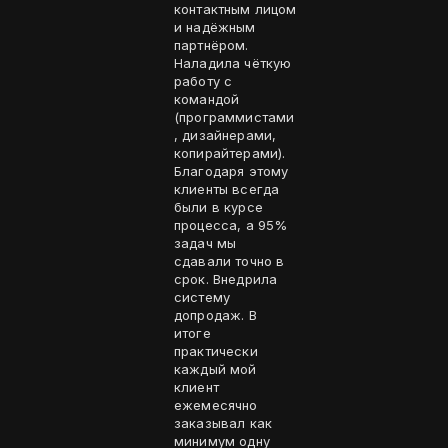
контактным лицом
и надёжным
партнёром.
Наладила чёткую
работу с
командой
(программистами
, дизайнерами,
копирайтерами).
Благодаря этому
клиенты всегда
были в курсе
процесса, а 95%
задач мы
сдавали точно в
срок. Внедрила
систему
допродаж. В
итоге
практически
каждый мой
клиент
ежемесячно
заказывал как
минимум одну