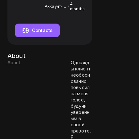
4
Аккаунт-
months
менеджер
Contacts
About
About
Однажд
ы клиент
необосн
ованно
повысил
на меня
голос,
будучи
уверенн
ым в
своей
правоте.
Я