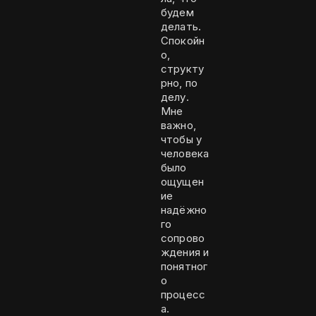
будем
делать.
Спокойн
о,
структу
рно, по
делу.
Мне
важно,
чтобы у
человека
было
ощущен
ие
надёжно
го
сопрово
ждения и
понятног
о
процесс
а.