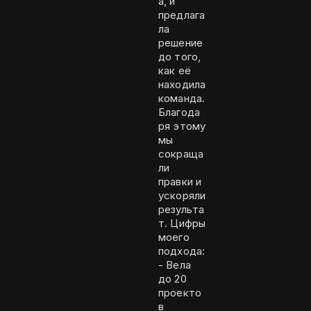
а, и
предлага
ла
решение
до того,
как её
находила
команда.
Благода
ря этому
мы
сокраща
ли
правки и
ускоряли
результа
т. Цифры
моего
подхода:
- Вела
до 20
проекто
в