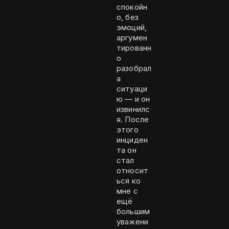
спокойн
о, без
эмоций,
аргумен
тированн
о
разобрал
а
ситуаци
ю — и он
извинилс
я. После
этого
инциден
та он
стал
относит
ься ко
мне с
ещё
большим
уважени