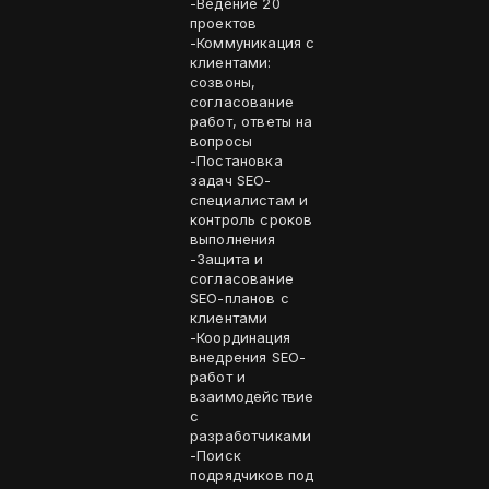
-Ведение 20
проектов
-Коммуникация с
клиентами:
созвоны,
согласование
работ, ответы на
вопросы
-Постановка
задач SEO-
специалистам и
контроль сроков
выполнения
-Защита и
согласование
SEO-планов с
клиентами
-Координация
внедрения SEO-
работ и
взаимодействие
с
разработчиками
-Поиск
подрядчиков под