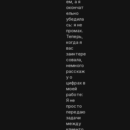
ем, а я
окончат
ельно
убедила
сь: я не
промах.
Теперь,
когда я
вас
заинтере
совала,
немного
расскаж
у о
цифрах в
моей
работе:
Я не
просто
передаю
задачи
между
клиенто