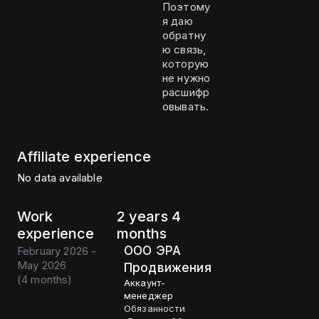
Поэтому
я даю
обратну
ю связь,
которую
не нужно
расшифр
овывать.
Affiliate experience
No data available
Work
2 years 4
experience
months
ООО ЭРА
February 2026 -
May 2026
Продвижения
(
4 months
)
Аккаунт-
менеджер
Обязанности