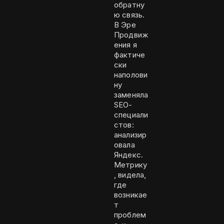
обратну
ю связь.
В Эре
Продвиж
ения я
фактиче
ски
наполови
ну
заменяла
SEO-
специали
стов:
анализир
овала
Яндекс.
Метрику
, видела,
где
возникае
т
проблем