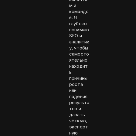
м и
командо
й. Я
глубоко
понимаю
SEO и
аналитик
у, чтобы
самосто
ятельно
находит
ь
причины
роста
или
падения
результа
тов и
давать
чёткую,
эксперт
ную