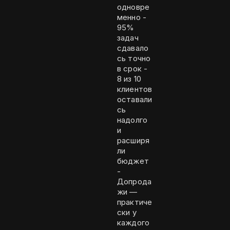
одновре
менно -
95%
задач
сдавало
сь точно
в срок -
8 из 10
клиентов
оставали
сь
надолго
и
расширя
ли
бюджет
-
Допрода
жи —
практиче
ски у
каждого