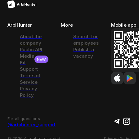
ArbiHunter
More
Mobile app
About the
Search for
company
employees
Public API
Publish a
Media
vacancy
NEW
Kit
Support
Terms of
Service
Privacy
Policy
For all questions
@arbihunter_support
©
2026
All rights reserved
Privacy Policy