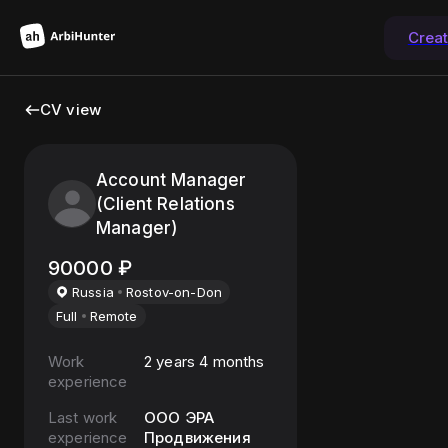
Crea
CV view
Account Manager
(Client Relations
Manager)
90000
₽
Russia
Rostov-on-Don
Full
Remote
Work
2 years 4 months
experience
Last work
ООО ЭРА
experience
Продвижения