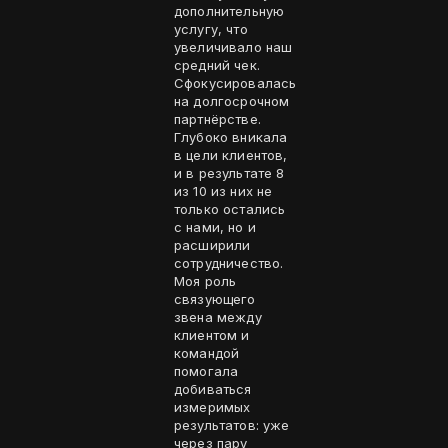
дополнительную
услугу, что
увеличивало наш
средний чек.
Сфокусировалась
на долгосрочном
партнёрстве.
Глубоко вникала
в цели клиентов,
и в результате 8
из 10 из них не
только остались
с нами, но и
расширили
сотрудничество.
Моя роль
связующего
звена между
клиентом и
командой
помогала
добиваться
измеримых
результатов: уже
через пару